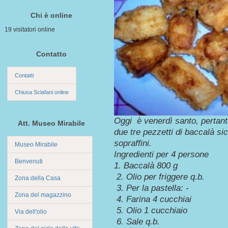
Chi è online
19 visitatori online
Contatto
Contatti
Chiusa Sclafani online
Oggi è venerdì santo, pertanto
Att. Museo Mirabile
due tre pezzetti di baccalà si
sopraffini.
Museo Mirabile
Ingredienti per 4 persone
Benvenuti
1. Baccalà 800 g
2. Olio per friggere q.b.
Zona della Casa
3. Per la pastella: -
Zona del magazzino
4. Farina 4 cucchiai
5. Olio 1 cucchiaio
Via dell'olio
6. Sale q.b.