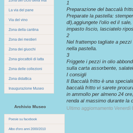
Zona del ciclo della vita
1
Preparazione del baccalà fritt
La via del pane
Preparate la pastella: stemper
Via del vino
dl),aggiungete l'olio ed il sal
impasto liscio, lasciatelo ripo
Zona della cantina
2
Zona dei mestieri
Nel frattempo tagliate a pezzi
nella pastella.
Zona dei giuochi
3
Zona giocattoli di latta
Friggete i pezzi in olio abbon
sulla carta assorbente, salateli
Zona delle collezioni
I consigli
Zona didattica
Il Baccalà fritto è una special
baccalà fritto vi sarete procur
Inaugurazione Museo
in ammollo per almeno 24 ore,
renda al massimo durante la c
Archivio Museo
Ultimo aggiornamento Venerdì 
Poesie su facebook
Albo d'oro anni 2000/2010