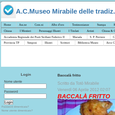
A.C.Museo Mirabile delle tradiz.
Home
Ass.ne
Com.ni
Albo d'oro
Testimonianze
Stampa
R
Chiusa
I Mestieri
Personaggi Illustri
I Titolati
Artisti
Chiusa & C
Accademia Regionale dei Poeti Siciliani Federico II
Marsala
S. P. Perriere
C
Provincia TP
Simposi
Illustri
Scrittori
Biblioteca Museo
Arco C
Login
Baccalà fritto
Nome utente
Scritto da Totò Mirabile
Venerdì 06 Aprile 2012 02:07
Password
BACCALÀ FRITTO
Password dimenticata?
Nome utente dimenticato?