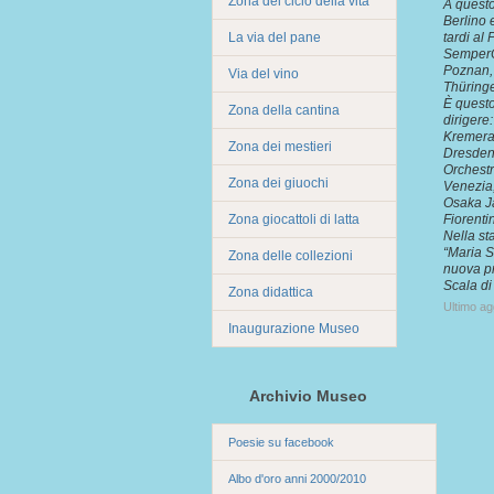
Zona del ciclo della vita
A questo
Berlino 
La via del pane
tardi al
SemperOp
Poznan, 
Via del vino
Thüringe
È questo
Zona della cantina
dirigere:
Kremerat
Zona dei mestieri
Dresden 
Orchestr
Zona dei giuochi
Venezia
Osaka J
Zona giocattoli di latta
Fiorenti
Nella st
“Maria S
Zona delle collezioni
nuova pr
Scala di
Zona didattica
Ultimo a
Inaugurazione Museo
Archivio Museo
Poesie su facebook
Albo d'oro anni 2000/2010