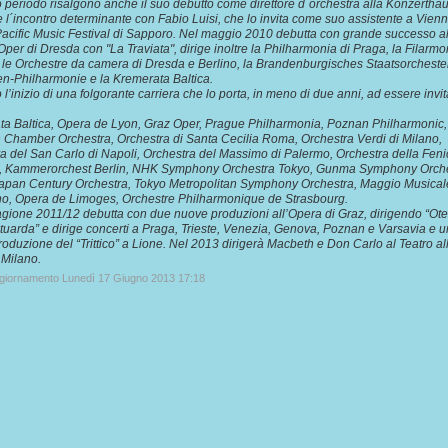
 periodo risalgono anche il suo debutto come direttore d´orchestra alla Konzerthau
e l´incontro determinante con Fabio Luisi, che lo invita come suo assistente a Vienn
 Pacific Music Festival di Sapporo. Nel maggio 2010 debutta con grande successo a
er di Dresda con "La Traviata", dirige inoltre la Philharmonia di Praga, la Filarmo
le Orchestre da camera di Dresda e Berlino, la Brandenburgisches Staatsorchester
n-Philharmonie e la Kremerata Baltica.
 l’inizio di una folgorante carriera che lo porta, in meno di due anni, ad essere invit
a Baltica, Opera de Lyon, Graz Oper, Prague Philharmonia, Poznan Philharmonic,
Chamber Orchestra, Orchestra di Santa Cecilia Roma, Orchestra Verdi di Milano,
a del San Carlo di Napoli, Orchestra del Massimo di Palermo, Orchestra della Feni
, Kammerorchest Berlin, NHK Symphony Orchestra Tokyo, Gunma Symphony Orche
apan Century Orchestra, Tokyo Metropolitan Symphony Orchestra, Maggio Musical
no, Opera de Limoges, Orchestre Philharmonique de Strasbourg.
agione 2011/12 debutta con due nuove produzioni all’Opera di Graz, dirigendo “Otel
tuarda” e dirige concerti a Praga, Trieste, Venezia, Genova, Poznan e Varsavia e 
oduzione del “Trittico” a Lione. Nel 2013 dirigerà Macbeth e Don Carlo al Teatro al
 Milano.
ggiornamento Lunedì 17 Giugno 2013 17:18