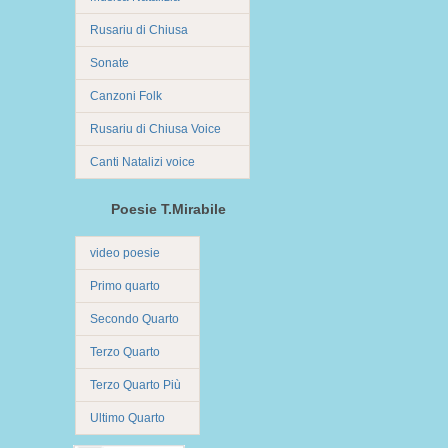
Rusariu di Chiusa
Sonate
Canzoni Folk
Rusariu di Chiusa Voice
Canti Natalizi voice
Poesie T.Mirabile
video poesie
Primo quarto
Secondo Quarto
Terzo Quarto
Terzo Quarto Più
Ultimo Quarto