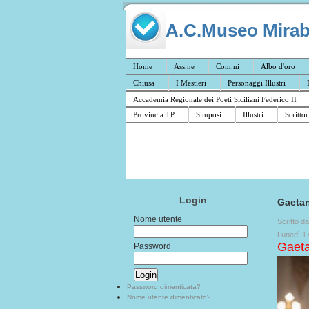
A.C.Museo Mirabil
Home
Ass.ne
Com.ni
Albo d'oro
Chiusa
I Mestieri
Personaggi Illustri
Accademia Regionale dei Poeti Siciliani Federico II
Provincia TP
Simposi
Illustri
Scrittor
Login
Gaeta
Nome utente
Scritto d
Lunedì 1
Gaeta
Password
Password dimenticata?
Nome utente dimenticato?