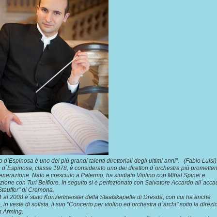
 d’Espinosa è uno dei più grandi talenti direttoriali degli ultimi anni”. (Fabio Luisi)
d´Espinosa, classe 1978, è considerato uno dei direttori d´orchestra più promettent
nerazione. Nato e cresciuto a Palermo, ha studiato Violino con Mihal Spinei e
ione con Turi Belfiore. In seguito si è perfezionato con Salvatore Accardo all´acc
Stauffer" di Cremona.
 al 2008 e´stato Konzertmeister della Staatskapelle di Dresda, con cui ha anche
 in veste di solista, il suo "Concerto per violino ed orchestra d´archi" sotto la direzi
n Arming.