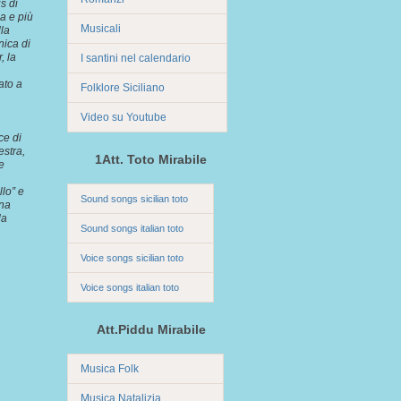
s di
a e più
Musicali
lla
nica di
, la
I santini nel calendario
ato a
Folklore Siciliano
Video su Youtube
ce di
stra,
1Att. Toto Mirabile
e
lo” e
Sound songs sicilian toto
una
la
Sound songs italian toto
Voice songs sicilian toto
Voice songs italian toto
Att.Piddu Mirabile
Musica Folk
Musica Natalizia