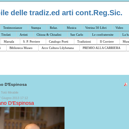
e delle tradiz.ed arti cont.Reg.Sic.
Testimonianze
Stampa
Relaz.
Musica
Vetrina 50 Libri
Video
I Titolati
Artisti
Chiusa & Chisalini
San Carlo
Le confraternite
La b
Marsala
S. P. Perriere
Catalogo Poeti
Tradizioni
Il Corriere
Muse
i
Biblioteca Museo
Arco Cultura Lilybetana
PREMIO ALLA CARRIERA
no D'Espinosa
a Totò Mirabile
7 Giugno 2013 17:12
no D'Espinosa