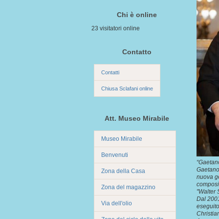
Chi è online
23 visitatori online
Contatto
Contatti
Chiusa Sclafani online
Att. Museo Mirabile
Museo Mirabile
Benvenuti
“Gaetano
Gaetano 
Zona della Casa
nuova ge
composiz
Zona del magazzino
"Walter 
Dal 2001
Via dell'olio
eseguito,
Christia