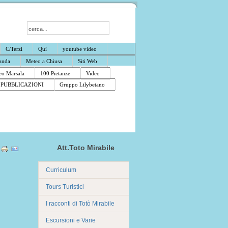
C/Terzi
Quì
youtube video
anda
Meteo a Chiusa
Siti Web
o Marsala
100 Pietanze
Video
PUBBLICAZIONI
Gruppo Lilybetano
Att.Toto Mirabile
Curriculum
Tours Turistici
I racconti di Totò Mirabile
Escursioni e Varie