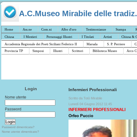
A.C.Museo Mirabile delle tradiz.
Home
Ass.ne
Com.ni
Albo d'oro
Testimonianze
Stampa
R
Chiusa
I Mestieri
Personaggi Illustri
I Titolati
Artisti
Chiusa & C
Accademia Regionale dei Poeti Siciliani Federico II
Marsala
S. P. Perriere
C
Provincia TP
Simposi
Illustri
Scrittori
Biblioteca Museo
Arco C
Login
Infermieri Professionali
Nome utente
Scritto da Totò Mirabile
Lunedì 04 Giugno 2012 11:45
Password
INFERMIERI PROFESSIONALI
Orfeo Puccio
Password dimenticata?
Nome utente dimenticato?