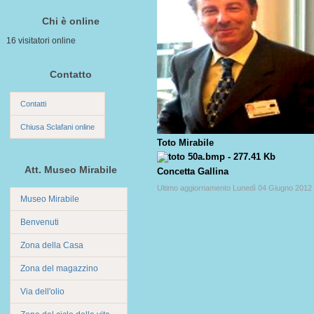
Chi è online
16 visitatori online
Contatto
Contatti
Chiusa Sclafani online
Toto Mirabile
Att. Museo Mirabile
Concetta Gallina
Ultimo aggiornamento Lunedì 04 Giugno 2012 
Museo Mirabile
Benvenuti
Zona della Casa
Zona del magazzino
Via dell'olio