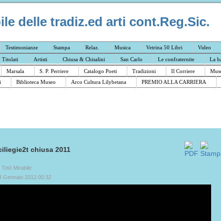
e delle tradiz.ed arti cont.Reg.Sic.
Testimonianze
Stampa
Relaz.
Musica
Vetrina 50 Libri
Video
I Titolati
Artisti
Chiusa & Chisalini
San Carlo
Le confraternite
La b
Marsala
S. P. Perriere
Catalogo Poeti
Tradizioni
Il Corriere
Muse
i
Biblioteca Museo
Arco Cultura Lilybetana
PREMIO ALLA CARRIERA
ciliegie2t chiusa 2011
a Totò Mirabile
4 Gennaio 2012 00:32