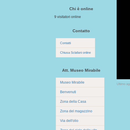
Chi è online
9 visitatori online
Contatto
Contatti
Chiusa Sclafani online
Att. Museo Mirabile
Museo Mirabile
Ultimo a
Benvenuti
Zona della Casa
Zona del magazzino
Via dell'olio