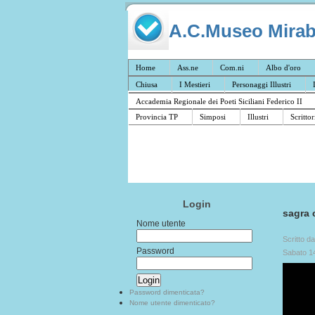
A.C.Museo Mirabil
Home
Ass.ne
Com.ni
Albo d'oro
Chiusa
I Mestieri
Personaggi Illustri
Accademia Regionale dei Poeti Siciliani Federico II
Provincia TP
Simposi
Illustri
Scrittor
Login
sagra 
Nome utente
Scritto d
Password
Sabato 1
Password dimenticata?
Nome utente dimenticato?