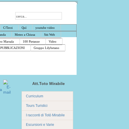
C/Terzi
Quì
youtube video
anda
Meteo a Chiusa
Siti Web
o Marsala
100 Pietanze
Video
PUBBLICAZIONI
Gruppo Lilybetano
Att.Toto Mirabile
Curriculum
Tours Turistici
I racconti di Totò Mirabile
Escursioni e Varie