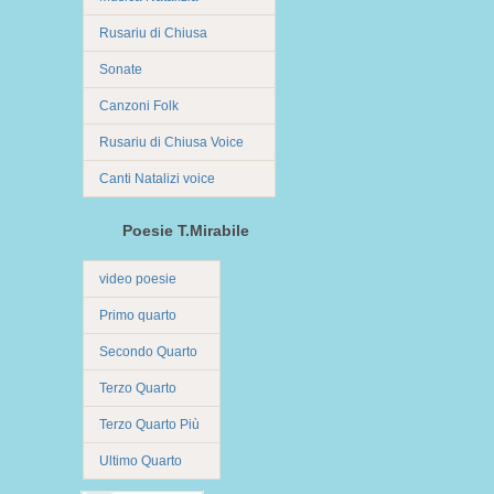
Rusariu di Chiusa
Sonate
Canzoni Folk
Rusariu di Chiusa Voice
Canti Natalizi voice
Poesie T.Mirabile
video poesie
Primo quarto
Secondo Quarto
Terzo Quarto
Terzo Quarto Più
Ultimo Quarto