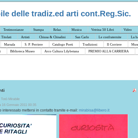
e delle tradiz.ed arti cont.Reg.Sic.
Testimonianze
Stampa
Relaz.
Musica
Vetrina 50 Libri
Video
I Titolati
Artisti
Chiusa & Chisalini
San Carlo
Le confraternite
La b
Marsala
S. P. Perriere
Catalogo Poeti
Tradizioni
Il Corriere
Muse
i
Biblioteca Museo
Arco Cultura Lilybetana
PREMIO ALLA CARRIERA
ti
a Totò Mirabile
 16 Gennaio 2011 00:35
e interessato mettersi in contatto tramite e-mail:
mirabisa@libero.it