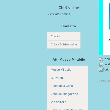
Chi è online
19 visitatori online
Contatto
Contatti
Chiusa Sclafani online
Att. Museo Mirabile
Museo Mirabile
Benvenuti
Ultimo a
Zona della Casa
Zona del magazzino
Via dell'olio