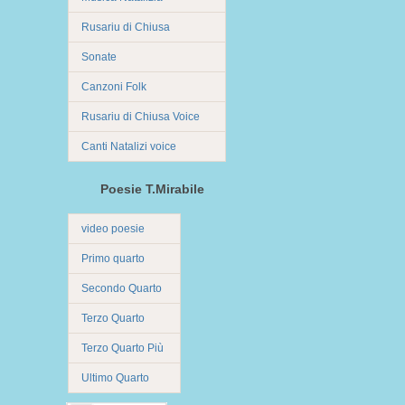
Rusariu di Chiusa
Sonate
Canzoni Folk
Rusariu di Chiusa Voice
Canti Natalizi voice
Poesie T.Mirabile
video poesie
Primo quarto
Secondo Quarto
Terzo Quarto
Terzo Quarto Più
Ultimo Quarto