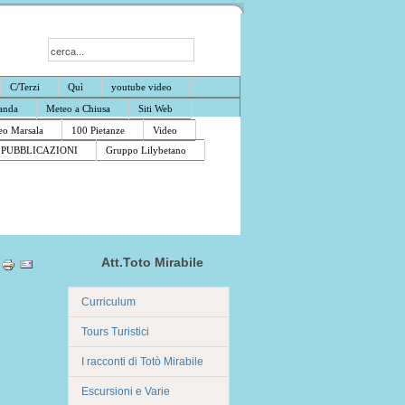
C/Terzi
Quì
youtube video
anda
Meteo a Chiusa
Siti Web
o Marsala
100 Pietanze
Video
PUBBLICAZIONI
Gruppo Lilybetano
Att.Toto Mirabile
Curriculum
Tours Turistici
I racconti di Totò Mirabile
Escursioni e Varie