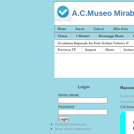
A.C.Museo Mirabil
Home
Ass.ne
Com.ni
Albo d'oro
Chiusa
I Mestieri
Personaggi Illustri
Accademia Regionale dei Poeti Siciliani Federico II
Provincia TP
Simposi
Illustri
Scrittor
Login
Raccon
Nome utente
Scritto d
Domenica
Password
Chi foss
Password dimenticata?
Nome utente dimenticato?