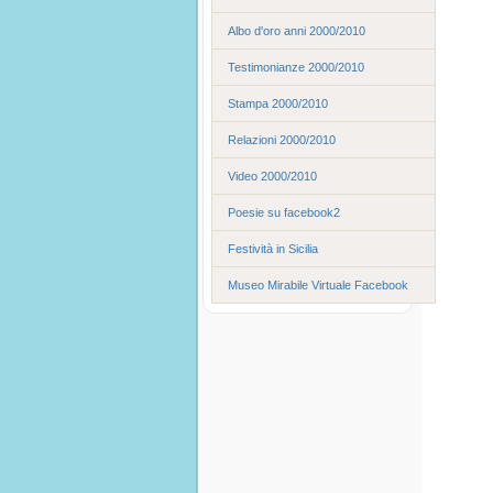
Albo d'oro anni 2000/2010
Testimonianze 2000/2010
Stampa 2000/2010
Relazioni 2000/2010
Video 2000/2010
Poesie su facebook2
Festività in Sicilia
Museo Mirabile Virtuale Facebook