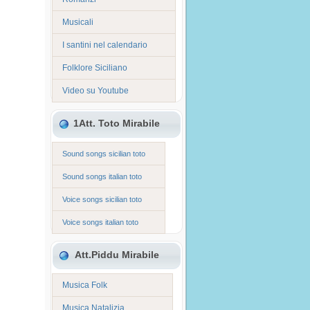
Musicali
I santini nel calendario
Folklore Siciliano
Video su Youtube
1Att. Toto Mirabile
Sound songs sicilian toto
Sound songs italian toto
Voice songs sicilian toto
Voice songs italian toto
Att.Piddu Mirabile
Musica Folk
Musica Natalizia