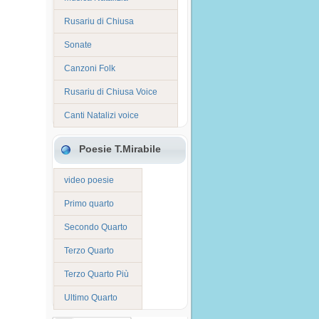
Rusariu di Chiusa
Sonate
Canzoni Folk
Rusariu di Chiusa Voice
Canti Natalizi voice
Poesie T.Mirabile
video poesie
Primo quarto
Secondo Quarto
Terzo Quarto
Terzo Quarto Più
Ultimo Quarto