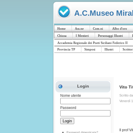
A.C.Museo Mirabi
Home
Ass.ne
Com.ni
Albo d'oro
Chiusa
I Mestieri
Personaggi Illustri
Accademia Regionale dei Poeti Siciliani Federico II
Provincia TP
Simposi
Illustri
Scrittor
Login
Vito T
Scritto d
Nome utente
Venerdì 
Password
Il prof 
Password dimenticata?