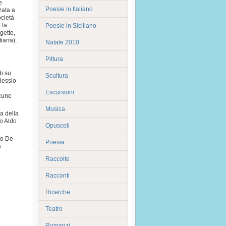
e
Poesie in Italiano
zata a
ocietà
 la
Poesie in Siciliano
getto,
tiana);
Natale 2010
Pittura
di su
Scultura
lessio
Escursioni
lcune
Musica
ra della
no Aldo
Opuscoli
io De
Poesia
a
Raccolte
Racconti
Ricerche
Teatro
Romanzi