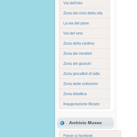
Via dell'olio
Zona del ciclo della vita
La via del pane
Via del vino
Zona della cantina
Zona dei mestieri
Zona dei giuochi
Zona giocattoli di latta
Zona delle collezioni
Zona didattica
Inaugurazione Museo
Archivio Museo
Poesie su facebook