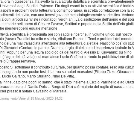
ura, ora in quiescenza, ha svolto la sua attività didattica e scientifica prevalentement
Università degli Studi di Palermo. Fin dagli esordi la sua attività scientifica è indiriz
 aspetti e problemi della letteratura contemporanea, in stretta correlazione con la s
cadimenti della vita, con una investigazione metodologicamente storicistica. Vedono
ì alcuni articoli su riviste (Incunaboli verghiani, La dissoluzione dell’uomo e del sog
ne e morte nell’opera di Cesare Pavese, Scrittori e popolo nella Sicilia dell’età giolit
 che meriterebbero eguale menzione.
ttività scientifica è proseguita poi con saggi e ricerche, in volume unico, sul nostro
o (Vasco Pratolini tra mito e storia, Vitaliano Brancati, Temi e problemi del mondo
no); e una mai tralasciata attenzione alla letteratura dialettale. Nascono così gli stu
Di Giovanni (Contare le parole, Drammaturgia dialettale ed esperienza teatrale in A
nni, Appunti per una lettura sociologica del teatro di Alessio Di Giovanni); su Nino
o (L’agro della favola); sul marsalese Lucio Galfano curando la pubblicazione di a
e più rappresentative.
posito Si sottolinea il contributo culturale, per quanto possa contare, reso alla cultu
à assegnando non poche tesi di laurea su autori marsalesi (Filippo Zizzo, Gioacchi
, Lucio Galfano, Mario Sturiano, Nino De Vita).
da infine, dato che pochi lo sanno, che è stato insieme a Ciccio Parrinello e ad Oraz
 braccio destro di Danilo Dolci a Borgo di Dio) cofirmatario del rogito di nascita dell
user presso il notaio Cavasino di Marsala.
ggiornamento Venerdì 15 Maggio 2020 14:32