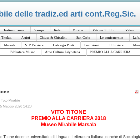
le delle tradiz.ed arti cont.Reg.Sic.
Testimonianze
Stampa
Relaz.
Musica
Vetrina 50 Libri
Video
I Titolati
Artisti
Chiusa & Chisalini
San Carlo
Le confraternite
La b
Marsala
S. P. Perriere
Catalogo Poeti
Tradizioni
Il Corriere
Muse
i
Biblioteca Museo
Arco Cultura Lilybetana
PREMIO ALLA CARRIERA
itone
a Totò Mirabile
15 Maggio 2020 14:28
VITO TITONE
PREMIO ALLA CARRIERA 2018
Museo Mirabile Marsala
Vito Titone docente universitario di Lingua e Letteratura Italiana, nonché di Sociologi