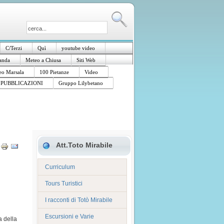
C/Terzi
Quì
youtube video
anda
Meteo a Chiusa
Siti Web
o Marsala
100 Pietanze
Video
PUBBLICAZIONI
Gruppo Lilybetano
Att.Toto Mirabile
Curriculum
Tours Turistici
I racconti di Totò Mirabile
Escursioni e Varie
a della