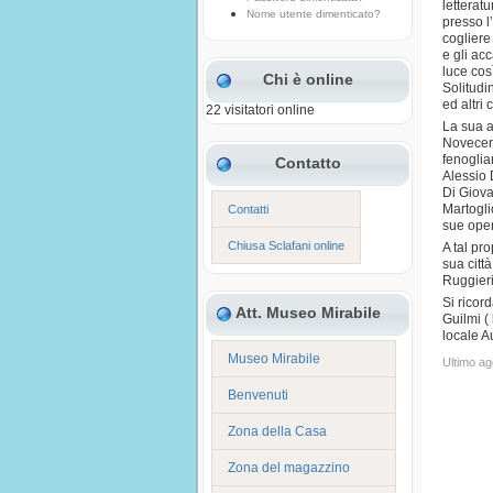
letterat
Nome utente dimenticato?
presso l’
cogliere
e gli ac
luce cos
Chi è online
Solitudi
ed altri
22 visitatori online
La sua a
Novecent
fenoglia
Contatto
Alessio 
Di Giova
Martogli
Contatti
sue oper
Chiusa Sclafani online
A tal pro
sua citt
Ruggieri
Si ricor
Att. Museo Mirabile
Guilmi (
locale A
Museo Mirabile
Ultimo a
Benvenuti
Zona della Casa
Zona del magazzino