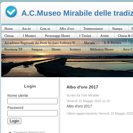
A.C.Museo Mirabile delle tradiz
Home
Ass.ne
Com.ni
Albo d'oro
Testimonianze
Stampa
R
Chiusa
I Mestieri
Personaggi Illustri
I Titolati
Artisti
Chiusa & C
Accademia Regionale dei Poeti Siciliani Federico II
Marsala
S. P. Perriere
C
Provincia TP
Simposi
Illustri
Scrittori
Biblioteca Museo
Arco C
Login
Albo d'oro 2017
Scritto da Totò Mirabile
Nome utente
Venerdì 15 Maggio 2020 11:29
Albo d'oro 2017
Password
Ultimo aggiornamento Venerdì 15 Maggio 2020
Password dimenticata?