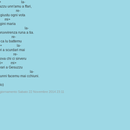
+ la-
razzu unn'amu a ffari,
- re-
 giustu ogni vota
 mi+
rgini maria
+ la-
pruvvirenza runa a tia.
 re-
i ca lu battemu
+ la-
vi a scurdari mai
 re-
ova chi ci sirveru
+ mi+
vari a Gesuzzu
i+ la-
 'unni facemu mai cchiuni.
lo)
ggiornamento Sabato 22 Novembre 2014 23:11