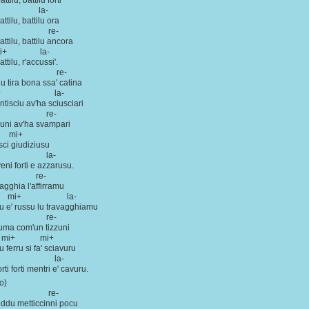
attilu, battilu forti
a-
attilu, battilu ora
- re-
battilu, battilu ancora
+ la-
attilu, r'accussi'.
- re-
du tira bona ssa' catina
+ la-
ntisciu av'ha sciusciari
- re-
vuni av'ha svampari
mi+
usci giudiziusu
+ la-
veni forti e azzarusu.
- re-
nagghia l'affirramu
+ la-
 e' russu lu travagghiamu
- re-
uma com'un tizzuni
+ mi+
 ferru si fa' sciavuru
+ la-
orti forti mentri e' cavuru.
lo)
- re-
ddu metticcinni pocu