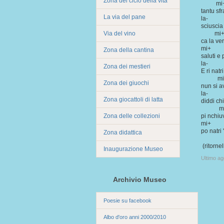
Zona del ciclo della vita
mi
tantu sf
La via del pane
la
sciuscia
Via del vino
mi+
ca la ve
mi
Zona della cantina
saluti e 
la-
Zona dei mestieri
E ri natr
mi
Zona dei giuochi
nun si a
la-
Zona giocattoli di latta
diddi chi
mi
Zona delle collezioni
pi nchiu
m
po natri
Zona didattica
(ritornel
Inaugurazione Museo
Ultimo a
Archivio Museo
Poesie su facebook
Albo d'oro anni 2000/2010