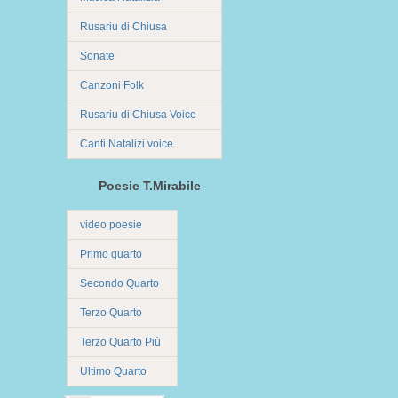
Rusariu di Chiusa
Sonate
Canzoni Folk
Rusariu di Chiusa Voice
Canti Natalizi voice
Poesie T.Mirabile
video poesie
Primo quarto
Secondo Quarto
Terzo Quarto
Terzo Quarto Più
Ultimo Quarto