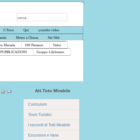
C/Terzi
Quì
youtube video
anda
Meteo a Chiusa
Siti Web
o Marsala
100 Pietanze
Video
PUBBLICAZIONI
Gruppo Lilybetano
Att.Toto Mirabile
Curriculum
Tours Turistici
I racconti di Totò Mirabile
Escursioni e Varie