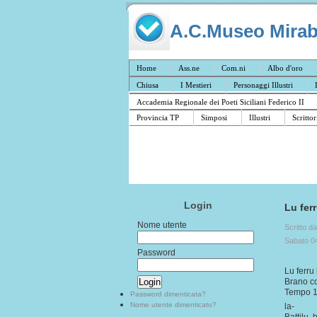
A.C.Museo Mirabil
Home
Ass.ne
Com.ni
Albo d'oro
Chiusa
I Mestieri
Personaggi Illustri
Accademia Regionale dei Poeti Siciliani Federico II
Provincia TP
Simposi
Illustri
Scrittor
Login
Lu fer
Nome utente
Scritto d
Sabato 0
Password
Lu ferru 
Brano c
Tempo 1/
Password dimenticata?
Nome utente dimenticato?
la