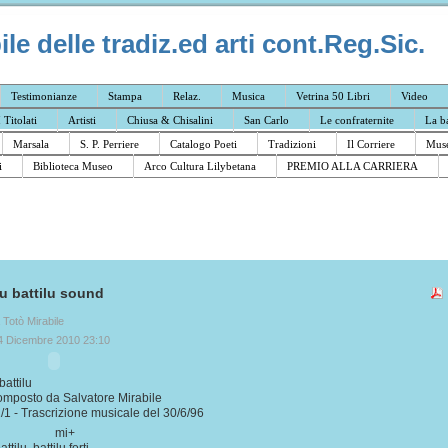
e delle tradiz.ed arti cont.Reg.Sic.
Testimonianze
Stampa
Relaz.
Musica
Vetrina 50 Libri
Video
I Titolati
Artisti
Chiusa & Chisalini
San Carlo
Le confraternite
La b
Marsala
S. P. Perriere
Catalogo Poeti
Tradizioni
Il Corriere
Muse
i
Biblioteca Museo
Arco Cultura Lilybetana
PREMIO ALLA CARRIERA
ru battilu sound
a Totò Mirabile
4 Dicembre 2010 23:10
battilu
omposto da Salvatore Mirabile
1 - Trascrizione musicale del 30/6/96
- mi+