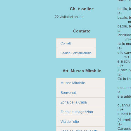
Battilu, b
l
Chi è online
battilu, b
la
22 visitatori online
battilu, 
mi
battilu, b
Contatto
la
Piccirid
mi
Contatti
ca lu ma
la
e lu car
Chiusa Sclafani online
mi+ 
e si sci
mi
lu ferru 
Att. Museo Mirabile
la
Cu la ti
Museo Mirabile
mi
e quannu
la
Benvenuti
e si add
mi
Zona della Casa
quannu u
mi
Zona del magazzino
lu batti f
(ritornel
Via dell'olio
la
Carvune