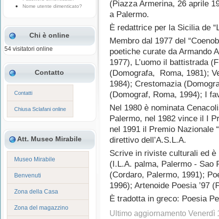
(Piazza Armerina, 26 aprile 1
Nome utente dimenticato?
a Palermo.
È redattrice per la Sicilia de “L’
Chi è online
Membro dal 1977 del “Coenobiu
54 visitatori online
poetiche curate da Armando A
1977), L’uomo il battistrada (Fi
Contatto
(Domografa, Roma, 1981); Ve
1984); Crestomazia (Domogra
Contatti
(Domograf, Roma, 1994); I fav
Nel 1980 è nominata Cenacolista
Chiusa Sclafani online
Palermo, nel 1982 vince il I
nel 1991 il Premio Nazionale “
Att. Museo Mirabile
direttivo dell’A.S.L.A.
Scrive in riviste culturali ed è
Museo Mirabile
(I.L.A. palma, Palermo - Sao 
(Cordaro, Palermo, 1991); Poe
Benvenuti
1996); Artenoide Poesia ’97 (
Zona della Casa
È tradotta in greco: Poesia Pe
Zona del magazzino
Ultimo aggiornamento Venerdì