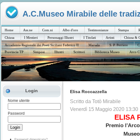
A.C.Museo Mirabile delle tradiz
Home
Ass.ne
Com.ni
Albo d'oro
Testimonianze
Stampa
R
Chiusa
I Mestieri
Personaggi Illustri
I Titolati
Artisti
Chiusa & C
Accademia Regionale dei Poeti Siciliani Federico II
Marsala
S. P. Perriere
C
Provincia TP
Simposi
Illustri
Scrittori
Biblioteca Museo
Arco C
Login
Elisa Roccazzella
Nome utente
Scritto da Totò Mirabile
Venerdì 15 Maggio 2020 13:30
Password
ELISA
Premio l'Arco
Museo 
Password dimenticata?