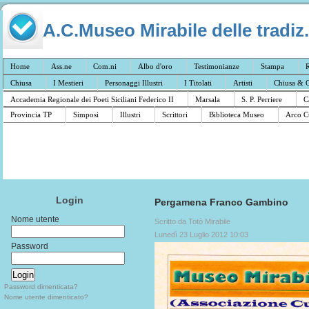
A.C.Museo Mirabile delle tradiz.
Home
Ass.ne
Com.ni
Albo d'oro
Testimonianze
Stampa
R
Chiusa
I Mestieri
Personaggi Illustri
I Titolati
Artisti
Chiusa & C
Accademia Regionale dei Poeti Siciliani Federico II
Marsala
S. P. Perriere
C
Provincia TP
Simposi
Illustri
Scrittori
Biblioteca Museo
Arco C
Login
Pergamena Franco Gambino
Nome utente
Scritto da Totò Mirabile
Lunedì 23 Luglio 2012 10:03
Password
Password dimenticata?
Nome utente dimenticato?