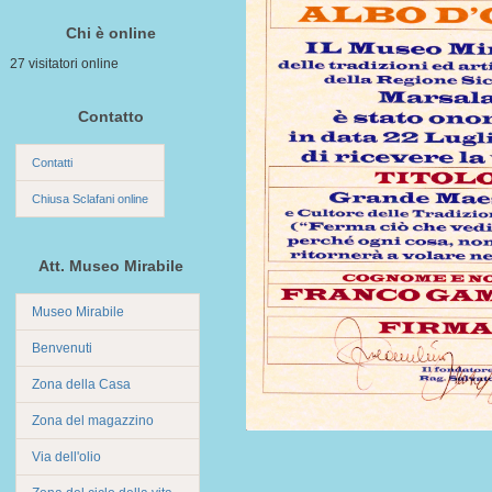
Chi è online
27 visitatori online
Contatto
Contatti
Chiusa Sclafani online
Att. Museo Mirabile
Museo Mirabile
Benvenuti
Zona della Casa
Zona del magazzino
Via dell'olio