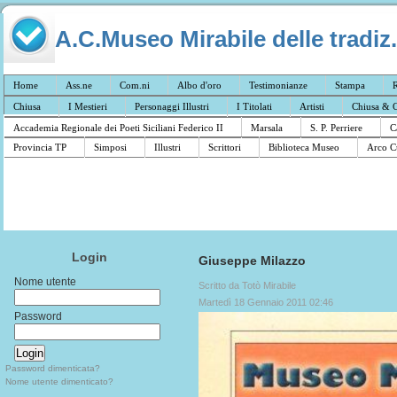
A.C.Museo Mirabile delle tradiz.
Home
Ass.ne
Com.ni
Albo d'oro
Testimonianze
Stampa
R
Chiusa
I Mestieri
Personaggi Illustri
I Titolati
Artisti
Chiusa & C
Accademia Regionale dei Poeti Siciliani Federico II
Marsala
S. P. Perriere
C
Provincia TP
Simposi
Illustri
Scrittori
Biblioteca Museo
Arco C
Login
Giuseppe Milazzo
Nome utente
Scritto da Totò Mirabile
Martedì 18 Gennaio 2011 02:46
Password
Password dimenticata?
Nome utente dimenticato?