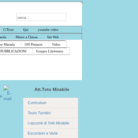
C/Terzi
Quì
youtube video
anda
Meteo a Chiusa
Siti Web
o Marsala
100 Pietanze
Video
PUBBLICAZIONI
Gruppo Lilybetano
Att.Toto Mirabile
Curriculum
Tours Turistici
I racconti di Totò Mirabile
Escursioni e Varie