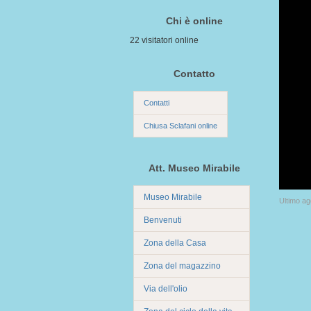
Chi è online
22 visitatori online
Contatto
Contatti
Chiusa Sclafani online
Att. Museo Mirabile
Museo Mirabile
Ultimo a
Benvenuti
Zona della Casa
Zona del magazzino
Via dell'olio