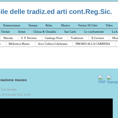
e delle tradiz.ed arti cont.Reg.Sic.
Testimonianze
Stampa
Relaz.
Musica
Vetrina 50 Libri
Video
I Titolati
Artisti
Chiusa & Chisalini
San Carlo
Le confraternite
La b
Marsala
S. P. Perriere
Catalogo Poeti
Tradizioni
Il Corriere
Muse
i
Biblioteca Museo
Arco Cultura Lilybetana
PREMIO ALLA CARRIERA
urazione museo
a Totò Mirabile
ì 19 Gennaio 2011 13:57