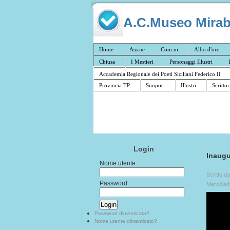
A.C.Museo Mirabil
Home
Ass.ne
Com.ni
Albo d'oro
Chiusa
I Mestieri
Personaggi Illustri
Accademia Regionale dei Poeti Siciliani Federico II
Provincia TP
Simposi
Illustri
Scrittor
Login
Inaug
Nome utente
Scritto d
Password
Mercoled
Password dimenticata?
Nome utente dimenticato?