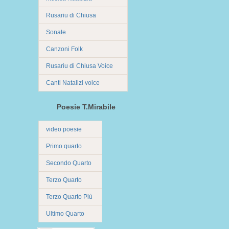
Rusariu di Chiusa
Sonate
Canzoni Folk
Rusariu di Chiusa Voice
Canti Natalizi voice
Poesie T.Mirabile
video poesie
Primo quarto
Secondo Quarto
Terzo Quarto
Terzo Quarto Più
Ultimo Quarto