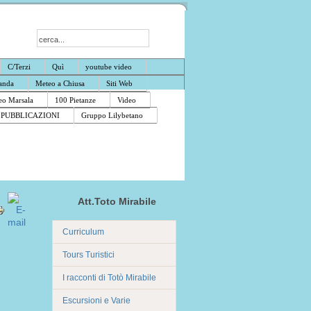
C/Terzi
Quì
youtube video
anda
Meteo a Chiusa
Siti Web
o Marsala
100 Pietanze
Video
PUBBLICAZIONI
Gruppo Lilybetano
Att.Toto Mirabile
Curriculum
Tours Turistici
I racconti di Totò Mirabile
Escursioni e Varie