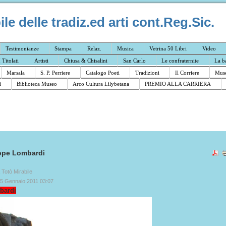
e delle tradiz.ed arti cont.Reg.Sic.
Testimonianze
Stampa
Relaz.
Musica
Vetrina 50 Libri
Video
I Titolati
Artisti
Chiusa & Chisalini
San Carlo
Le confraternite
La b
Marsala
S. P. Perriere
Catalogo Poeti
Tradizioni
Il Corriere
Muse
i
Biblioteca Museo
Arco Cultura Lilybetana
PREMIO ALLA CARRIERA
ppe Lombardi
a Totò Mirabile
25 Gennaio 2011 03:07
bardi