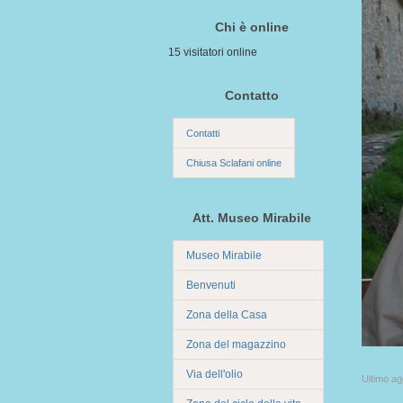
Chi è online
15 visitatori online
Contatto
Contatti
Chiusa Sclafani online
Att. Museo Mirabile
Museo Mirabile
Benvenuti
Zona della Casa
Zona del magazzino
Via dell'olio
Ultimo a