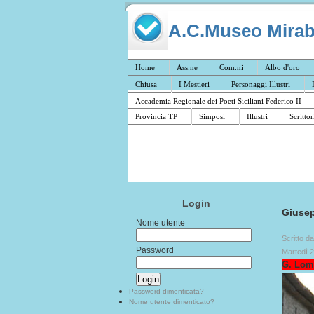
A.C.Museo Mirabil
Home
Ass.ne
Com.ni
Albo d'oro
Chiusa
I Mestieri
Personaggi Illustri
Accademia Regionale dei Poeti Siciliani Federico II
Provincia TP
Simposi
Illustri
Scrittor
Login
Giuse
Nome utente
Scritto d
Password
Martedì 
G. Lom
Password dimenticata?
Nome utente dimenticato?