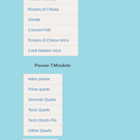
Rusariu di Chiusa
Sonate
Canzoni Folk
Rusariu di Chiusa Voice
Canti Natalizi voice
Poesie T.Mirabile
video poesie
Primo quarto
Secondo Quarto
Terzo Quarto
Terzo Quarto Più
Ultimo Quarto