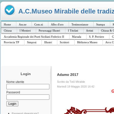
A.C.Museo Mirabile delle tradiz
Home
Ass.ne
Com.ni
Albo d'oro
Testimonianze
Stampa
R
Chiusa
I Mestieri
Personaggi Illustri
I Titolati
Artisti
Chiusa & C
Accademia Regionale dei Poeti Siciliani Federico II
Marsala
S. P. Perriere
C
Provincia TP
Simposi
Illustri
Scrittori
Biblioteca Museo
Arco C
Login
Adamo 2017
Scritto da Totò Mirabile
Nome utente
Martedì 19 Maggio 2020 16:42
Password
Password dimenticata?