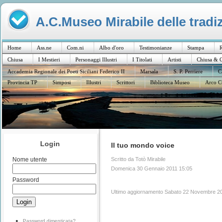
A.C.Museo Mirabile delle tradiz
Home
Ass.ne
Com.ni
Albo d'oro
Testimonianze
Stampa
R
Chiusa
I Mestieri
Personaggi Illustri
I Titolati
Artisti
Chiusa & C
Accademia Regionale dei Poeti Siciliani Federico II
Marsala
S. P. Perriere
C
Provincia TP
Simposi
Illustri
Scrittori
Biblioteca Museo
Arco C
Login
Il tuo mondo voice
Scritto da Totò Mirabile
Nome utente
Domenica 30 Gennaio 2011 15:05
Password
Ultimo aggiornamento Sabato 22 Novembre 2
Password dimenticata?