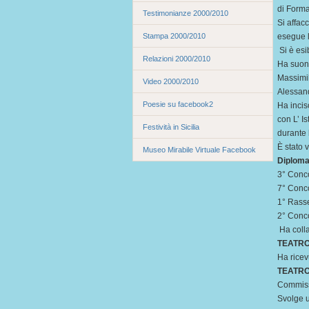
di Forma
Testimonianze 2000/2010
Si affac
Stampa 2000/2010
esegue l
Si è esi
Relazioni 2000/2010
Ha suona
Massimil
Video 2000/2010
Alessand
Poesie su facebook2
Ha incis
con L’ I
Festività in Sicilia
durante
È stato 
Museo Mirabile Virtuale Facebook
Diploma
3° Conco
7° Conco
1° Rasse
2° Conco
Ha colla
TEATR
Ha ricevu
TEATRO
Commissa
Svolge u