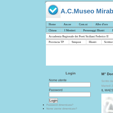
A.C.Museo Mirabil
Home
Ass.ne
Com.ni
Albo d'oro
Chiusa
I Mestieri
Personaggi Illustri
Accademia Regionale dei Poeti Siciliani Federico II
Provincia TP
Simposi
Illustri
Scrittor
Login
M° Dom
Nome utente
Scritto d
Martedì 2
Password
IL MAE
Password dimenticata?
Nome utente dimenticato?