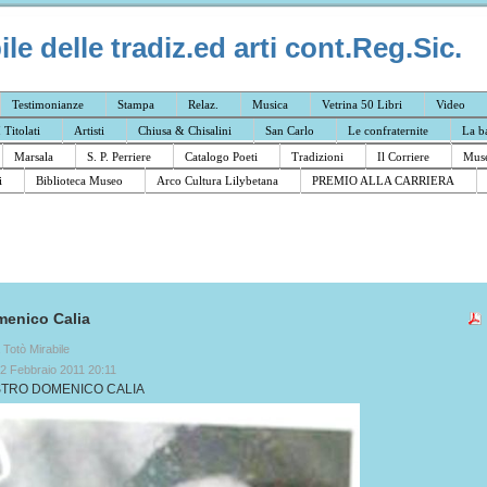
e delle tradiz.ed arti cont.Reg.Sic.
Testimonianze
Stampa
Relaz.
Musica
Vetrina 50 Libri
Video
I Titolati
Artisti
Chiusa & Chisalini
San Carlo
Le confraternite
La b
Marsala
S. P. Perriere
Catalogo Poeti
Tradizioni
Il Corriere
Muse
i
Biblioteca Museo
Arco Cultura Lilybetana
PREMIO ALLA CARRIERA
enico Calia
a Totò Mirabile
2 Febbraio 2011 20:11
STRO DOMENICO CALIA