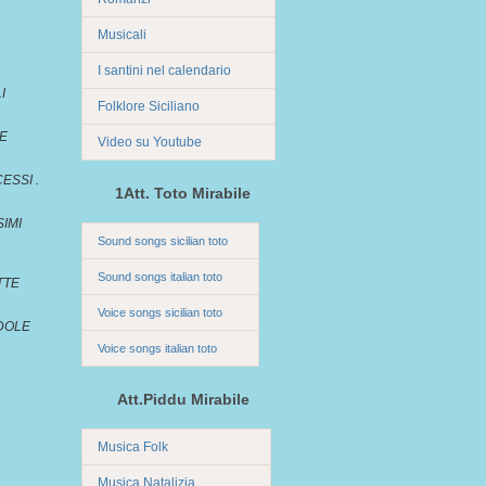
Musicali
I santini nel calendario
I
Folklore Siciliano
 E
Video su Youtube
ESSI .
1Att. Toto Mirabile
IMI
Sound songs sicilian toto
Sound songs italian toto
TTE
Voice songs sicilian toto
DOLE
Voice songs italian toto
Att.Piddu Mirabile
Musica Folk
Musica Natalizia