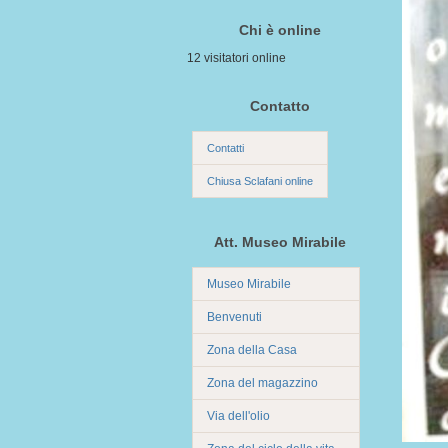
Chi è online
12 visitatori online
Contatto
Contatti
Chiusa Sclafani online
Att. Museo Mirabile
Museo Mirabile
Benvenuti
Zona della Casa
Zona del magazzino
Via dell'olio