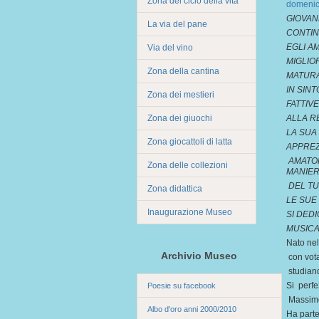
Zona del ciclo della vita
domenic
GIOVAN
La via del pane
CONTIN
EGLI A
Via del vino
MIGLIO
Zona della cantina
MATURA
IN SINT
Zona dei mestieri
FATTIV
Zona dei giuochi
ALLA R
LA SUA
Zona giocattoli di latta
APPREZ
AMATOR
Zona delle collezioni
MANIE
DEL TU
Zona didattica
LE SUE 
Inaugurazione Museo
SI DED
MUSICA
Nato nel
Archivio Museo
con vota
studiand
Si perfe
Poesie su facebook
Massimo 
Albo d'oro anni 2000/2010
Ha parte