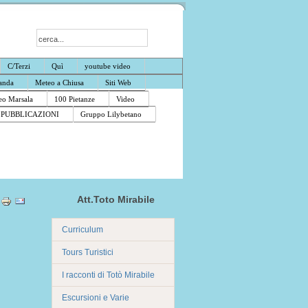
C/Terzi
Quì
youtube video
anda
Meteo a Chiusa
Siti Web
o Marsala
100 Pietanze
Video
PUBBLICAZIONI
Gruppo Lilybetano
Att.Toto Mirabile
Curriculum
Tours Turistici
I racconti di Totò Mirabile
Escursioni e Varie