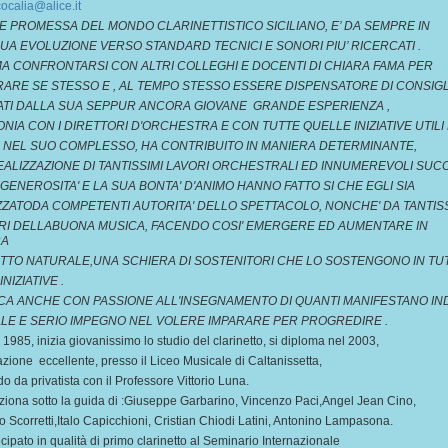
ocalia@alice.it
E PROMESSA DEL MONDO CLARINETTISTICO SICILIANO, E’ DA SEMPRE IN
UA EVOLUZIONE VERSO STANDARD TECNICI E SONORI PIU’ RICERCATI .
MA CONFRONTARSI CON ALTRI COLLEGHI E DOCENTI DI CHIARA FAMA PER
RARE SE STESSO E , AL TEMPO STESSO ESSERE DISPENSATORE DI CONSIGL
TI DALLA SUA SEPPUR ANCORA GIOVANE GRANDE ESPERIENZA ,
ONIA CON I DIRETTORI D'ORCHESTRA E CON TUTTE QUELLE INIZIATIVE UTILI
E NEL SUO COMPLESSO, HA CONTRIBUITO IN MANIERA DETERMINANTE,
EALIZZAZIONE DI TANTISSIMI LAVORI ORCHESTRALI ED INNUMEREVOLI SUCC
 GENEROSITA' E LA SUA BONTA' D'ANIMO HANNO FATTO SI CHE EGLI SIA
ZATODA COMPETENTI AUTORITA' DELLO SPETTACOLO, NONCHE' DA TANTISS
I DELLABUONA MUSICA, FACENDO COSI' EMERGERE ED AUMENTARE IN
RA
TTO NATURALE,UNA SCHIERA DI SOSTENITORI CHE LO SOSTENGONO IN TU
INIZIATIVE .
ICA ANCHE CON PASSIONE ALL'INSEGNAMENTO DI QUANTI MANIFESTANO IN
LE E SERIO IMPEGNO NEL VOLERE IMPARARE PER PROGREDIRE .
 1985, inizia giovanissimo lo studio del clarinetto, si diploma nel 2003,
zione eccellente, presso il Liceo Musicale di Caltanissetta,
o da privatista con il Professore Vittorio Luna.
ziona sotto la guida di :Giuseppe Garbarino, Vincenzo Paci,Angel Jean Cino,
Scorretti,Italo Capicchioni, Cristian Chiodi Latini, Antonino Lampasona.
cipato in qualità di primo clarinetto al Seminario Internazionale