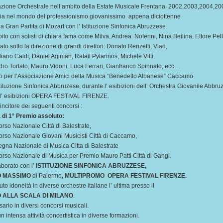
zione Orchestrale nell’ambito della Estate Musicale Frentana 2002,2003,2004,20
cia nel mondo del professionismo giovanissimo appena diciottenne
a Gran Partita di Mozart con l’ Istituzione Sinfonica Abruzzese.
bito con solisti di chiara fama come Milva, Andrea Noferini, Nina Beilina, Ettore Pell
to sotto la direzione di grandi direttori: Donato Renzetti, Vlad,
iano Caldi, Daniel Agiman, Rafail Pylarinos, Michele Vitti,
ro Tortato, Mauro Vidoni, Luca Ferrari, Gianfranco Spinnato, ecc…
o per l’Associazione Amici della Musica “Benedetto Albanese” Caccamo,
stituzione Sinfonica Abbruzese, durante l’ esibizioni dell’ Orchestra Giovanile Abbru
 l’ esibizioni OPERA FESTIVAL FIRENZE.
vincitore dei seguenti concorsi :
 di 1° Premio assoluto:
rso Nazionale Città di Balestrate,
rso Nazionale Giovani Musicisti Città di Caccamo,
gna Nazionale di Musica Citta di Balestrate
rso Nazionale di Musica per Premio Mauro Patti Città di Gangi.
borato con l’
ISTITUZIONE SINFONICA
ABRUZZESE,
O MASSIMO
di Palermo,
MULTIPROMO
OPERA FESTIVAL FIRENZE.
to idoneità in diverse orchestre italiane l’ ultima presso il
 ALLA SCALA DI MILANO
.
rio in diversi concorsi musicali.
n intensa attività concertistica in diverse formazioni.