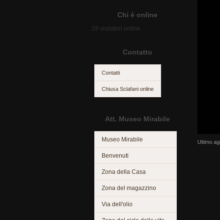
Chi è online
29 visitatori online
Contatto
Contatti
Chiusa Sclafani online
Att. Museo Mirabile
Museo Mirabile
Ultimo a
Benvenuti
Zona della Casa
Zona del magazzino
Via dell'olio