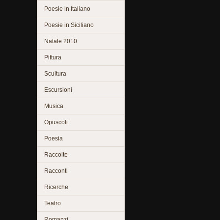
Poesie in Italiano
Poesie in Siciliano
Natale 2010
Pittura
Scultura
Escursioni
Musica
Opuscoli
Poesia
Raccolte
Racconti
Ricerche
Teatro
Romanzi