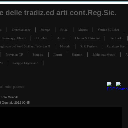
 delle tradiz.ed arti cont.Reg.Sic.
ro
Testimonianze
Stampa
Relaz.
Musica
Vetrina 50 Libri
Personaggi Illustri
I Titolati
Artisti
Chiusa & Chisalini
San Carlo
ionale dei Poeti Siciliani Federico II
Marsala
S. P. Perriere
Catalogo Poeti
Provincia TP
Simposi
Illustri
Scrittori
Biblioteca Museo
A
NI
Gruppo Lilybetano
 al mio paese
a Totò Mirabile
4 Gennaio 2012 00:45