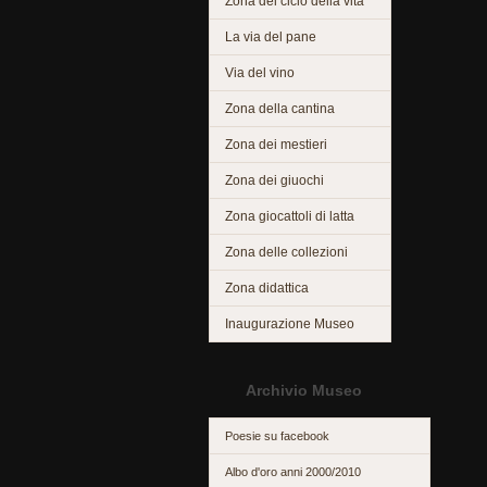
Zona del ciclo della vita
La via del pane
Via del vino
Zona della cantina
Zona dei mestieri
Zona dei giuochi
Zona giocattoli di latta
Zona delle collezioni
Zona didattica
Inaugurazione Museo
Archivio Museo
Poesie su facebook
Albo d'oro anni 2000/2010