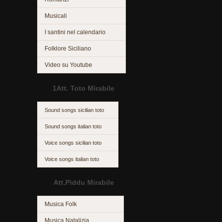
Musicali
I santini nel calendario
Folklore Siciliano
Video su Youtube
1Att. Toto Mirabile
Sound songs sicilian toto
Sound songs italian toto
Voice songs sicilian toto
Voice songs italian toto
Att.Piddu Mirabile
Musica Folk
Musica Natalizia