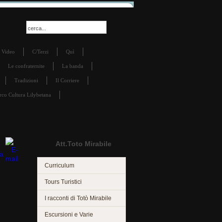
Video
C/Terzi
Quì
Le confraternite
La banda
Tradizioni
Il Corriere
rco Cultura Lilybetana
Att.Toto Mirabile
Curriculum
Tours Turistici
I racconti di Totò Mirabile
Escursioni e Varie