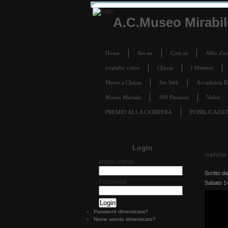
A.C.Museo Mirabile
Home
Ass.ne
Com.ni
Albo d'o
youtube video
Chiusa
I Mestieri
Meteo a Chiusa
Siti Web
Accademia Reg
Museo Marsala
100 Pietanze
Video
PREMIO ALLA CARRIERA
PUBBLICAZIO
Login
natale
Nome utente
Scritto d
Password
Sabato 1
Password dimenticata?
Nome utente dimenticato?