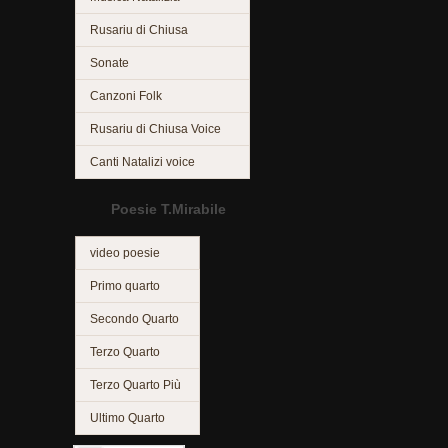
Rusariu di Chiusa
Sonate
Canzoni Folk
Rusariu di Chiusa Voice
Canti Natalizi voice
Poesie T.Mirabile
video poesie
Primo quarto
Secondo Quarto
Terzo Quarto
Terzo Quarto Più
Ultimo Quarto