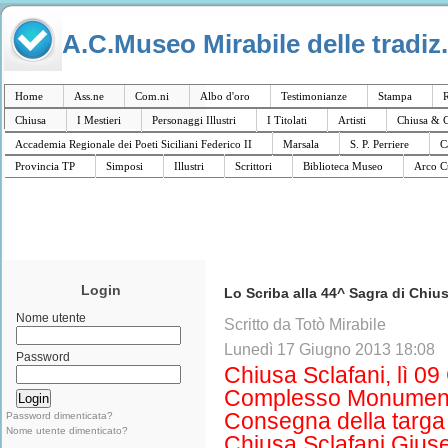
A.C.Museo Mirabile delle tradiz.
Home
Ass.ne
Com.ni
Albo d'oro
Testimonianze
Stampa
R
Chiusa
I Mestieri
Personaggi Illustri
I Titolati
Artisti
Chiusa & C
Accademia Regionale dei Poeti Siciliani Federico II
Marsala
S. P. Perriere
C
Provincia TP
Simposi
Illustri
Scrittori
Biblioteca Museo
Arco C
Login
Lo Scriba alla 44^ Sagra di Chiu
Nome utente
Scritto da Totò Mirabile
Lunedì 17 Giugno 2013 18:08
Password
Chiusa Sclafani, lì 0
Complesso Monument
Consegna della targ
Password dimenticata?
Nome utente dimenticato?
Chiusa Sclafani Gius