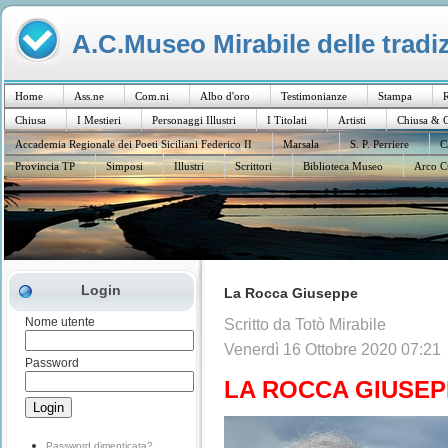
A.C.Museo Mirabile delle tradiz
Home
Ass.ne
Com.ni
Albo d'oro
Testimonianze
Stampa
R
Chiusa
I Mestieri
Personaggi Illustri
I Titolati
Artisti
Chiusa & C
Accademia Regionale dei Poeti Siciliani Federico II
Marsala
S. P. Perriere
C
Provincia TP
Simposi
Illustri
Scrittori
Biblioteca Museo
Arco C
Login
La Rocca Giuseppe
Nome utente
Scritto da Totò Mirabile
Venerdì 16 Ottobre 2020 07:21
Password
LA ROCCA GIUSE
Password dimenticata?