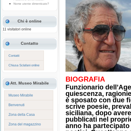
Nome utente dimenticato?
Chi è online
11 visitatori online
Contatto
Contatti
Chiusa Sclafani online
BIOGRAFIA
Att. Museo Mirabile
Funzionario dell’Age
quiescenza, ragionie
Museo Mirabile
è sposato con due fi
scrive poesie, preva
Benvenuti
siciliana, dopo avere
Zona della Casa
pubblicati nel propri
anno ha partecipato a
Zona del magazzino