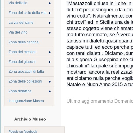
"Mastazzoli chiusalini" che in 
Via dell'olio
di ficu" per distinguerli da i "
Zona del ciclo della vita
vinu cottu". Naturalmente, com
chi trovi" ed in Sicilia una del
La via del pane
stesso oggetto viene chiamat
Via del vino
ma tutto sommato, se è vero c
tantissimi dialetti quasi quan
Zona della cantina
capisce tutti ed ecco perchè p
Zona dei mestieri
con tanti dialetti. Diciamo ,dun
alla signora Giuseppina che c
Zona dei giuochi
chiusalini" la quale si è imp
mostrarci ancora la realizzaz
Zona giocattoli di latta
anticipiamo nulla perché vogli
Zona delle collezioni
Natale e Nuon Anno 2015 a tut
Zona didattica
Ultimo aggiornamento Domenic
Inaugurazione Museo
Archivio Museo
Poesie su facebook