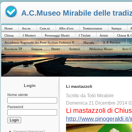
A.C.Museo Mirabile delle tradiz
Home
Ass.ne
Com.ni
Albo d'oro
Testimonianze
Stampa
R
Chiusa
I Mestieri
Personaggi Illustri
I Titolati
Artisti
Chiusa & C
Accademia Regionale dei Poeti Siciliani Federico II
Marsala
S. P. Perriere
C
Provincia TP
Simposi
Illustri
Scrittori
Biblioteca Museo
Arco C
Login
Li mastazzoli
Nome utente
Scritto da Totò Mirabile
Domenica 21 Dicembre 2014 0
Password
Li mastazzoli di Chiu
http://www.pinogeraldi.it/
Password dimenticata?