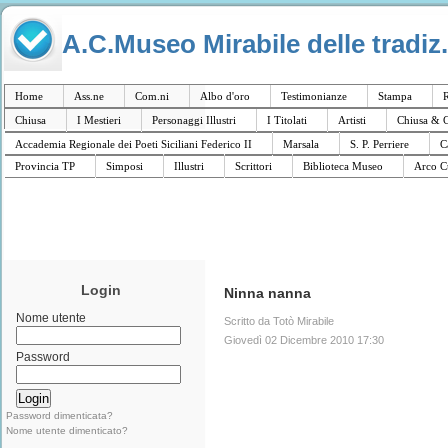
A.C.Museo Mirabile delle tradiz.
Home
Ass.ne
Com.ni
Albo d'oro
Testimonianze
Stampa
R
Chiusa
I Mestieri
Personaggi Illustri
I Titolati
Artisti
Chiusa & C
Accademia Regionale dei Poeti Siciliani Federico II
Marsala
S. P. Perriere
C
Provincia TP
Simposi
Illustri
Scrittori
Biblioteca Museo
Arco C
Login
Ninna nanna
Nome utente
Scritto da Totò Mirabile
Giovedì 02 Dicembre 2010 17:30
Password
Password dimenticata?
Nome utente dimenticato?