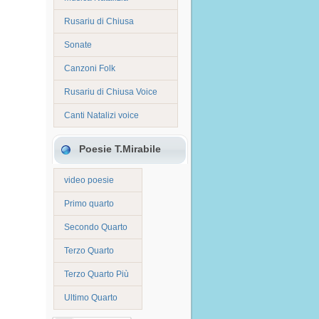
Rusariu di Chiusa
Sonate
Canzoni Folk
Rusariu di Chiusa Voice
Canti Natalizi voice
Poesie T.Mirabile
video poesie
Primo quarto
Secondo Quarto
Terzo Quarto
Terzo Quarto Più
Ultimo Quarto