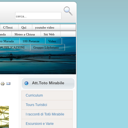
C/Terzi
Quì
youtube video
anda
Meteo a Chiusa
Siti Web
o Marsala
100 Pietanze
Video
PUBBLICAZIONI
Gruppo Lilybetano
Att.Toto Mirabile
Curriculum
Tours Turistici
I racconti di Totò Mirabile
Escursioni e Varie