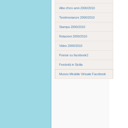
Albo d'oro anni 2000/2010
Testimonianze 2000/2010
Stampa 2000/2010
Relazioni 2000/2010
Video 2000/2010
Poesie su facebook2
Festività in Sicilia
Museo Mirabile Virtuale Facebook