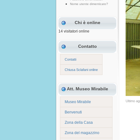
Nome utente dimenticato?
Chi è online
14 visitatori online
Contatto
Contatti
Chiusa Sclafani online
Att. Museo Mirabile
Ultimo ag
Museo Mirabile
Benvenuti
Zona della Casa
Zona del magazzino