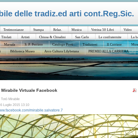
le delle tradiz.ed arti cont.Reg.Sic.
Testimonianze
Stampa
Relaz.
Musica
Vetrina 50 Libri
Video
I Titolati
Artisti
Chiusa & Chisalini
San Carlo
Le confraternite
La b
Marsala
S. P. Perriere
Catalogo Poeti
Tradizioni
Il Corriere
Muse
i
Biblioteca Museo
Arco Cultura Lilybetana
PREMIO ALLA CARRIERA
Mirabile Virtuale Facebook
a Totò Mirabile
6 Luglio 2015 13:10
www.facebook.com/mirabile.salvatore.7