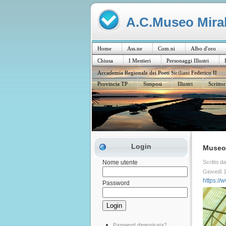
A.C.Museo Mirabi
Home
Ass.ne
Com.ni
Albo d'oro
Chiusa
I Mestieri
Personaggi Illustri
Accademia Regionale dei Poeti Siciliani Federico II
Provincia TP
Simposi
Illustri
Scrittor
Login
Museo 
Scritto d
Nome utente
Giovedì 1
https://
Password
Password dimenticata?