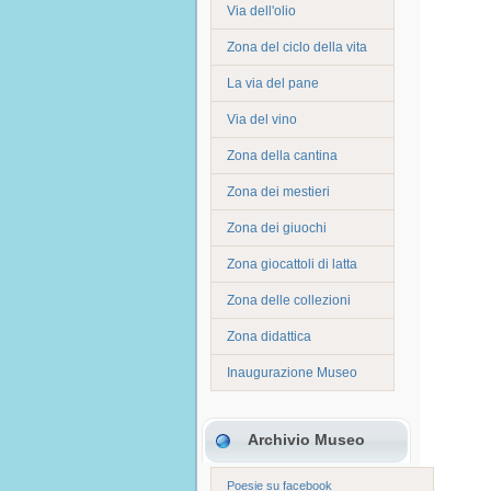
Via dell'olio
Zona del ciclo della vita
La via del pane
Via del vino
Zona della cantina
Zona dei mestieri
Zona dei giuochi
Zona giocattoli di latta
Zona delle collezioni
Zona didattica
Inaugurazione Museo
Archivio Museo
Poesie su facebook