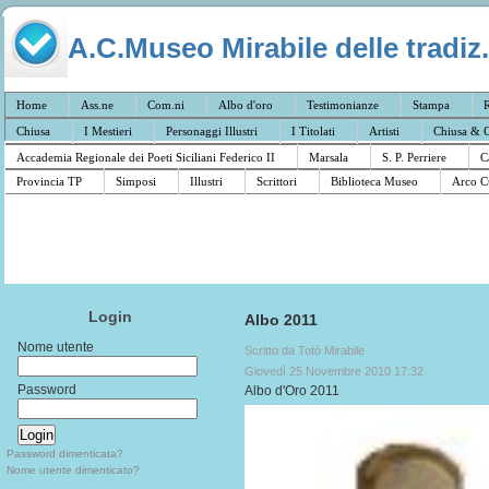
A.C.Museo Mirabile delle tradiz.
Home
Ass.ne
Com.ni
Albo d'oro
Testimonianze
Stampa
R
Chiusa
I Mestieri
Personaggi Illustri
I Titolati
Artisti
Chiusa & C
Accademia Regionale dei Poeti Siciliani Federico II
Marsala
S. P. Perriere
C
Provincia TP
Simposi
Illustri
Scrittori
Biblioteca Museo
Arco C
Login
Albo 2011
Nome utente
Scritto da Totò Mirabile
Giovedì 25 Novembre 2010 17:32
Password
Albo d'Oro 2011
Password dimenticata?
Nome utente dimenticato?