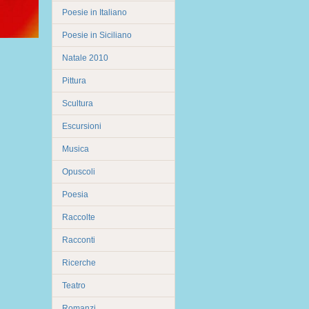
Poesie in Italiano
Poesie in Siciliano
Natale 2010
Pittura
Scultura
Escursioni
Musica
Opuscoli
Poesia
Raccolte
Racconti
Ricerche
Teatro
Romanzi