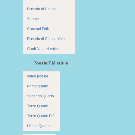
Rusariu di Chiusa
Sonate
Canzoni Folk
Rusariu di Chiusa Voice
Canti Natalizi voice
Poesie T.Mirabile
video poesie
Primo quarto
Secondo Quarto
Terzo Quarto
Terzo Quarto Più
Ultimo Quarto