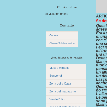
Chi è online
35 visitatori online
ARTI
Se des
Contatto
Quest
adess
Era il
Contatti
di un
che c
una s
Chiusa Sclafani online
Feci l
mi tro
Era un
Att. Museo Mirabile
l'esta
Man m
fuori 
Museo Mirabile
pensa
un al
un di
Benvenuti
Lascia
anche
Zona della Casa
Quand
ho l'i
Zona del magazzino
L'allu
Le per
Via dell'olio
sono 
Malinc