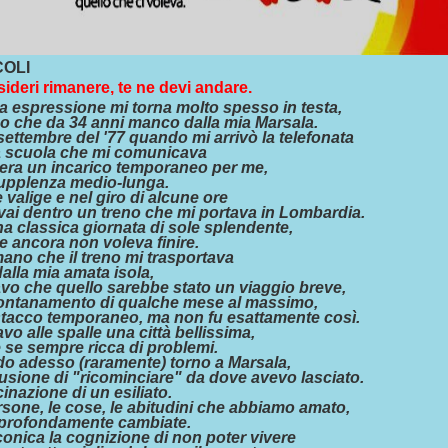
COLI
ideri rimanere, te ne devi andare.
a espressione mi torna molto spesso in testa,
o che da 34 anni manco dalla mia Marsala.
 settembre del '77 quando mi arrivò la telefonata
a scuola che mi comunicava
'era un incarico temporaneo per me,
upplenza medio-lunga.
e valige e nel giro di alcune ore
vai dentro un treno che mi portava in Lombardia.
a classica giornata di sole splendente,
te ancora non voleva finire.
ano che il treno mi trasportava
dalla mia amata isola,
vo che quello sarebbe stato un viaggio breve,
lontanamento di qualche mese al massimo,
stacco temporaneo, ma non fu esattamente così.
vo alle spalle una città bellissima,
 se sempre ricca di problemi.
o adesso (raramente) torno a Marsala,
llusione di "ricominciare" da dove avevo lasciato.
cinazione di un esiliato.
sone, le cose, le abitudini che abbiamo amato,
profondamente cambiate.
onica la cognizione di non poter vivere