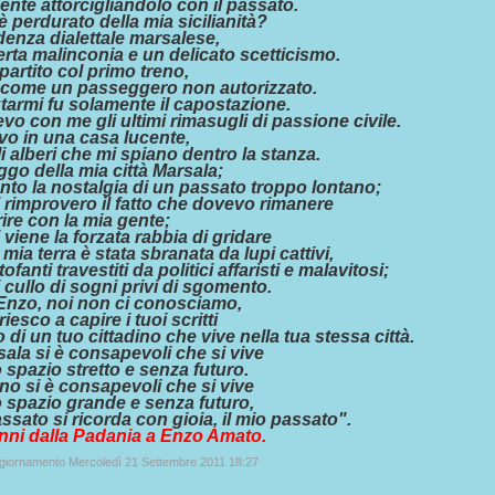
sente attorcigliandolo con il passato.
 perdurato della mia sicilianità?
enza dialettale marsalese,
rta malinconia e un delicato scetticismo.
artito col primo treno,
 come un passeggero non autorizzato.
tarmi fu solamente il capostazione.
o con me gli ultimi rimasugli di passione civile.
vo in una casa lucente,
i alberi che mi spiano dentro la stanza.
ggo della mia città Marsala;
nto la nostalgia di un passato troppo lontano;
 rimprovero il fatto che dovevo rimanere
rire con la mia gente;
 viene la forzata rabbia di gridare
 mia terra è stata sbranata da lupi cattivi,
tofanti travestiti da politici affaristi e malavitosi;
 cullo di sogni privi di sgomento.
Enzo, noi non ci conosciamo,
riesco a capire i tuoi scritti
 di un tuo cittadino che vive nella tua stessa città.
ala si è consapevoli che si vive
 spazio stretto e senza futuro.
no si è consapevoli che si vive
 spazio grande e senza futuro,
assato si ricorda con gioia, il mio passato".
nni dalla Padania a Enzo Amato.
ggiornamento Mercoledì 21 Settembre 2011 18:27