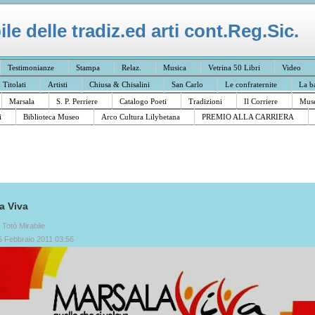
e delle tradiz.ed arti cont.Reg.Sic.
Testimonianze
Stampa
Relaz.
Musica
Vetrina 50 Libri
Video
I Titolati
Artisti
Chiusa & Chisalini
San Carlo
Le confraternite
La b
Marsala
S. P. Perriere
Catalogo Poeti
Tradizioni
Il Corriere
Muse
i
Biblioteca Museo
Arco Cultura Lilybetana
PREMIO ALLA CARRIERA
a Viva
a Totò Mirabile
5 Febbraio 2011 03:56