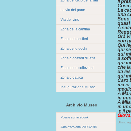
Zona del ciclo della vita
il pre
Cosa è
La cad
La via del pane
una ce
Sono p
Via del vino
quasi
A salu
Zona della cantina
Reggev
Ora vi
Zona dei mestieri
con gl
Qui le
Zona dei giuochi
qui se
qui mi
a soff
Zona giocattoli di latta
qui mi
che la
Zona delle collezioni
da les
qui mi
Zona didattica
Caro 
ma io 
Inaugurazione Museo
meglio
A Mars
in uno
A Mila
Archivio Museo
in uno
e il p
Giova
Poesie su facebook
Ultimo a
Albo d'oro anni 2000/2010