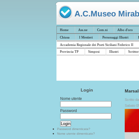
A.C.Museo Mirabil
Home
Ass.ne
Com.ni
Albo d'oro
Chiusa
I Mestieri
Personaggi Illustri
Accademia Regionale dei Poeti Siciliani Federico II
Provincia TP
Simposi
Illustri
Scrittor
Login
Marsal
Nome utente
Scritto d
Sabato 0
Password
Password dimenticata?
Nome utente dimenticato?