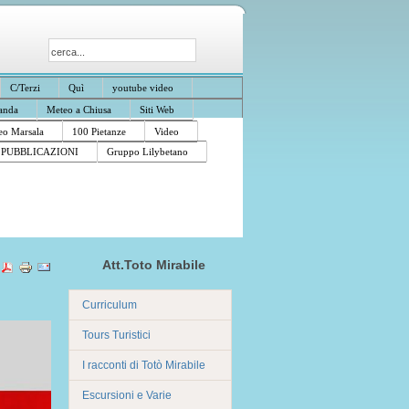
C/Terzi
Quì
youtube video
anda
Meteo a Chiusa
Siti Web
o Marsala
100 Pietanze
Video
PUBBLICAZIONI
Gruppo Lilybetano
Att.Toto Mirabile
Curriculum
Tours Turistici
I racconti di Totò Mirabile
Escursioni e Varie