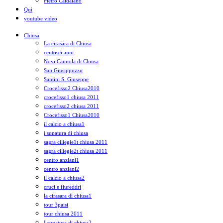
Pietro Caldalano
Quì
youtube video
Chiusa
La cirasara di Chiusa
centosei anni
Novi Cannola di Chiusa
San Giusippuzzu
Santini S. Giuseppe
Crocefisso2 Chiusa2010
crocefisso1 chiusa 2011
crocefisso2 chiusa 2011
Crocefisso1 Chiusa2010
il calcio a chiusa1
i sunatura di chiusa
sagra ciliegie1t chiusa 2011
sagra ciliegie2t chiusa 2011
centro anziani1
centro anziani2
il calcio a chiusa2
cruci e fiureddri
la cirasara di chiusa1
tour 3paisi
tour chiusa 2011
I sunatura di chiusa2