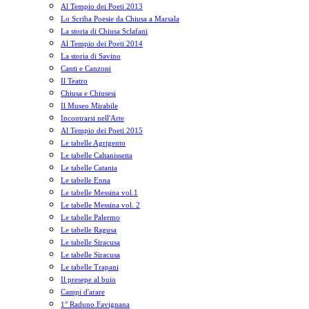
Al Tempio dei Poeti 2013
Lo Scriba Poesie da Chiusa a Marsala
La storia di Chiusa Sclafani
Al Tempio dei Poeti 2014
La storia di Savino
Canti e Canzoni
Il Teatro
Chiusa e Chiusesi
Il Museo Mirabile
Incontrarsi nell'Arte
Al Tempio dei Poeti 2015
Le tabelle Agrigento
Le tabelle Caltanissetta
Le tabelle Catania
Le tabelle Enna
Le tabelle Messina vol.1
Le tabelle Messina vol. 2
Le tabelle Palermo
Le tabelle Ragusa
Le tabelle Siracusa
Le tabelle Siracusa
Le tabelle Trapani
Il presepe al buio
Campi d'arare
1° Raduno Favignana