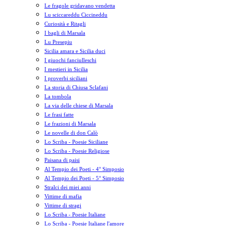
Le fragole gridavano vendetta
Lu sciccareddu Ciccineddu
Curiosità e Ritagli
I bagli di Marsala
Lu Presepiu
Sicilia amara e Sicilia duci
I giuochi fanciulleschi
I mestieri in Sicilia
I proverbi siciliani
La storia di Chiusa Sclafani
La tombola
La via delle chiese di Marsala
Le frasi fatte
Le frazioni di Marsala
Le novelle di don Calò
Lo Scriba - Poesie Siciliane
Lo Scriba - Poesie Religiose
Paisana di paisi
Al Tempio dei Poeti - 4° Simposio
Al Tempio dei Poeti - 5° Simposio
Stralci dei miei anni
Vittime di mafia
Vittime di stragi
Lo Scriba - Poesie Italiane
Lo Scriba - Poesie Italiane l'amore