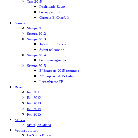
Test, 2015
Ferdinando Russo
Giuseppe Conti
Carmelo B. Crisafulli
Stampa
Stampa 2011
Stampa 2012
Stampa 2013
Telejato: Lo Scriba
Sicani nel mondo
Stampa 2014
Goodmoringsicilia
Stampa 2015
3° Simposio 2015 annuncio
3° Simposio 2015 trofeo
Legambiente TP
Relaz.
Rel. 2011
Rel. 2012
Rel. 2013
Rel. 2014
Rel. 2015
Musica
Sicilia, oh Sicilia
Vetrina 50 Libri
Lo Scriba Poesie