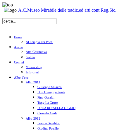
A.C.Museo Mirabile delle tradiz.ed arti cont.Reg.Sic.
Home
Al Tempio dei Poeti
Ass.ne
Atto Costitutivo
Statuto
Com.ni
Museo shop
Info-orari
Albo d'oro
Albo 2011
Giuseppe Milazzo
Don Giuseppe Ponte
Pino Geraldi
Tony La Grutta
D.SSA ROSSELLA GIGLIO
Carmelo Avola
Albo 2012
Franco Gambino
Giuditta Petrillo