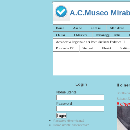
A.C.Museo Mirabil
Home
Ass.ne
Com.ni
Albo d'oro
Chiusa
I Mestieri
Personaggi Illustri
Accademia Regionale dei Poeti Siciliani Federico II
Provincia TP
Simposi
Illustri
Scrittor
Login
Il cin
Nome utente
Scritto d
Sabato 2
Password
Il cin
Password dimenticata?
Nome utente dimenticato?