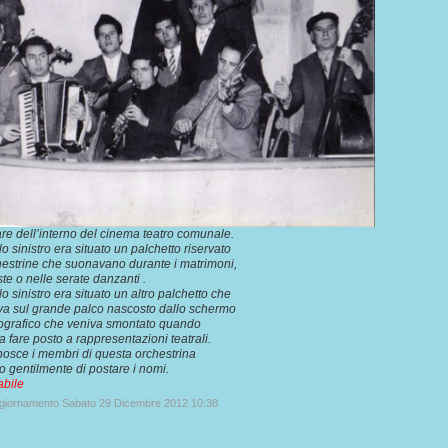
are dell’interno del cinema teatro comunale.
lo sinistro era situato un palchetto riservato
hestrine che suonavano durante i matrimoni,
ste o nelle serate danzanti .
lo sinistro era situato un altro palchetto che
va sul grande palco nascosto dallo schermo
ografico che veniva smontato quando
a fare posto a rappresentazioni teatrali.
nosce i membri di questa orchestrina
o gentilmente di postare i nomi.
abile
ggiornamento Sabato 29 Dicembre 2012 10:38