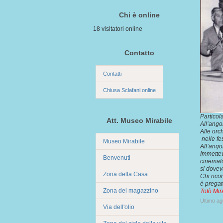
Chi è online
18 visitatori online
Contatto
Contatti
Chiusa Sclafani online
Particol
Att. Museo Mirabile
All’ango
Alle orc
nelle fe
Museo Mirabile
All’ango
Immette
Benvenuti
cinemat
si dovev
Zona della Casa
Chi rico
é pregat
Zona del magazzino
Totò Mir
Ultimo a
Via dell'olio