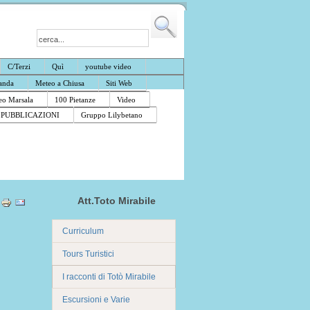
C/Terzi
Quì
youtube video
anda
Meteo a Chiusa
Siti Web
o Marsala
100 Pietanze
Video
PUBBLICAZIONI
Gruppo Lilybetano
Att.Toto Mirabile
Curriculum
Tours Turistici
I racconti di Totò Mirabile
Escursioni e Varie