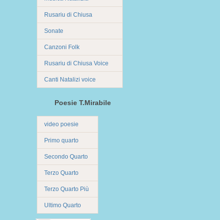
Rusariu di Chiusa
Sonate
Canzoni Folk
Rusariu di Chiusa Voice
Canti Natalizi voice
Poesie T.Mirabile
video poesie
Primo quarto
Secondo Quarto
Terzo Quarto
Terzo Quarto Più
Ultimo Quarto