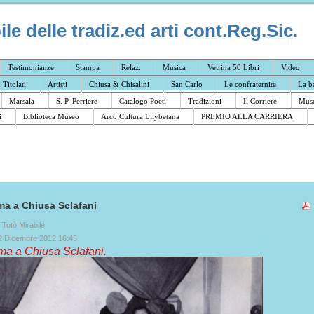
e delle tradiz.ed arti cont.Reg.Sic.
Testimonianze
Stampa
Relaz.
Musica
Vetrina 50 Libri
Video
I Titolati
Artisti
Chiusa & Chisalini
San Carlo
Le confraternite
La b
Marsala
S. P. Perriere
Catalogo Poeti
Tradizioni
Il Corriere
Muse
i
Biblioteca Museo
Arco Cultura Lilybetana
PREMIO ALLA CARRIERA
ema a Chiusa Sclafani
a Totò Mirabile
2 Dicembre 2012 16:45
ema a Chiusa Sclafani.