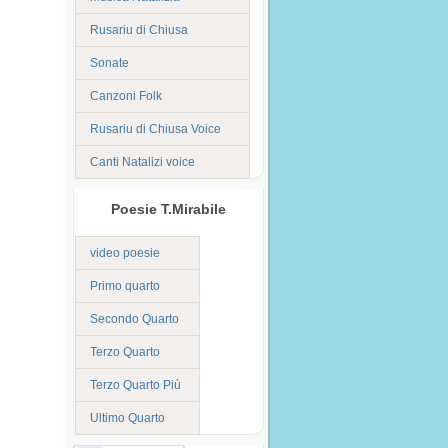
Rusariu di Chiusa
Sonate
Canzoni Folk
Rusariu di Chiusa Voice
Canti Natalizi voice
Poesie T.Mirabile
video poesie
Primo quarto
Secondo Quarto
Terzo Quarto
Terzo Quarto Più
Ultimo Quarto