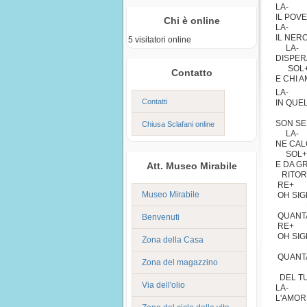
LA- 
IL POV
Chi è online
LA- 
IL NER
5 visitatori online
LA-
DISPE
SO
Contatto
E CHI A
LA-
Contatti
IN QUE
FA
SON SE
Chiusa Sclafani online
LA-
NE CAL
SOL+
E DA G
Att. Museo Mirabile
RITOR
RE+
Museo Mirabile
OH SIG
LA
QUANTA
Benvenuti
RE+
OH SIG
Zona della Casa
LA
QUANTA
Zona del magazzino
LA-
DEL T
Via dell'olio
LA- 
L'AMOR