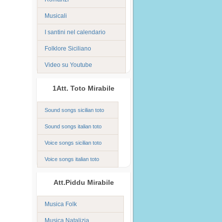
Musicali
I santini nel calendario
Folklore Siciliano
Video su Youtube
1Att. Toto Mirabile
Sound songs sicilian toto
Sound songs italian toto
Voice songs sicilian toto
Voice songs italian toto
Att.Piddu Mirabile
Musica Folk
Musica Natalizia