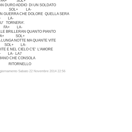
+ SOL+
N DURO ADDIO DI UN SOLDATO
 SOL+ LA-
'N GUERRA CHE DOLORE QUELLA SERA
 LA-
IU' TORNERA'.
FA+ LA-
LLE BRILLERAN QUANTO PIANTO
+ SOL+
 LUNGA NOTTE MA QUANTE VITE
SOL+ LA-
ITE E NEL CIELO C'E' L'AMORE
 LA- LA7
MANO CHE CONSOLA
ORNELLO
ggiornamento Sabato 22 Novembre 2014 22:56