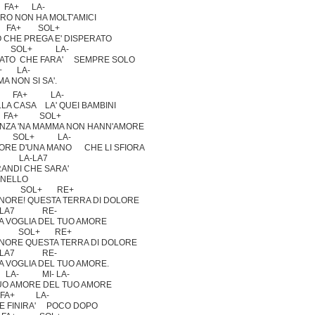
FA+ LA-
ERO NON HA MOLT'AMICI
FA+ SOL+
O CHE PREGA E' DISPERATO
 SOL+ LA-
RATO CHE FARA' SEMPRE SOLO
L+ LA-
MA NON SI SA'.
 FA+ LA-
LLA CASA LA' QUEI BAMBINI
+ SOL+
NZA 'NA MAMMA NON HANN'AMORE
 SOL+ LA-
ORE D'UNA MANO CHE LI SFIORA
 LA-LA7
RANDI CHE SARA'
NELLO
 SOL+ RE+
NORE! QUESTA TERRA DI DOLORE
7 RE-
 VOGLIA DEL TUO AMORE
 SOL+ RE+
NORE QUESTA TERRA DI DOLORE
7 RE-
 VOGLIA DEL TUO AMORE.
 MI- LA-
UO AMORE DEL TUO AMORE
FA+ LA-
E FINIRA' POCO DOPO