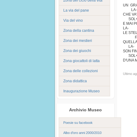
Zona del ciclo della vita
FA
UN GRA
LA-
La via del pane
CHE VA
SOL+
Via del vino
E MAI P
LA- 
Zona della cantina
LE STE
FA
Zona dei mestieri
QUELLA
LA- 
Zona dei giuochi
SON FIN
SOL+
D'UNA 
Zona giocattoli di latta
RIT
Zona delle collezioni
Ultimo a
Zona didattica
Inaugurazione Museo
Archivio Museo
Poesie su facebook
Albo d'oro anni 2000/2010