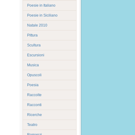
Poesie in Italiano
Poesie in Siciliano
Natale 2010
Pittura
Scultura
Escursioni
Musica
Opuscoli
Poesia
Raccolte
Racconti
Ricerche
Teatro
Romanzi