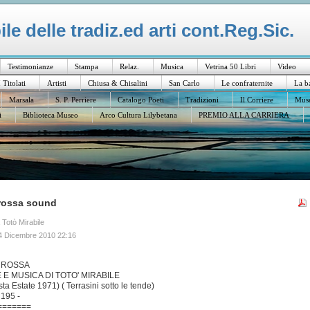
e delle tradiz.ed arti cont.Reg.Sic.
Testimonianze
Stampa
Relaz.
Musica
Vetrina 50 Libri
Video
I Titolati
Artisti
Chiusa & Chisalini
San Carlo
Le confraternite
La b
Marsala
S. P. Perriere
Catalogo Poeti
Tradizioni
Il Corriere
Muse
i
Biblioteca Museo
Arco Cultura Lilybetana
PREMIO ALLA CARRIERA
 rossa sound
a Totò Mirabile
4 Dicembre 2010 22:16
' ROSSA
 E MUSICA DI TOTO' MIRABILE
a Estate 1971) ( Terrasini sotto le tende)
 195 -
=======