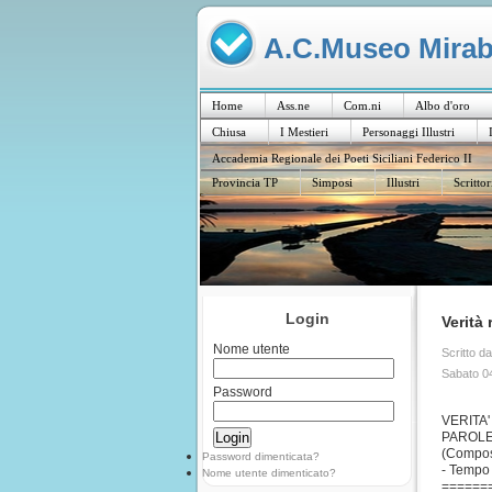
A.C.Museo Mirabil
Home
Ass.ne
Com.ni
Albo d'oro
Chiusa
I Mestieri
Personaggi Illustri
Accademia Regionale dei Poeti Siciliani Federico II
Provincia TP
Simposi
Illustri
Scrittor
Login
Verità
Nome utente
Scritto d
Sabato 0
Password
VERITA
PAROLE
(Compost
Password dimenticata?
- Tempo
Nome utente dimenticato?
======