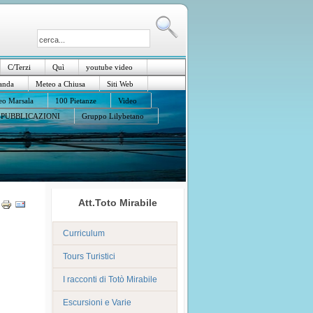
C/Terzi
Quì
youtube video
anda
Meteo a Chiusa
Siti Web
o Marsala
100 Pietanze
Video
PUBBLICAZIONI
Gruppo Lilybetano
Att.Toto Mirabile
Curriculum
Tours Turistici
I racconti di Totò Mirabile
Escursioni e Varie