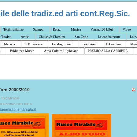
e delle tradiz.ed arti cont.Reg.Sic.
Testimonianze
Stampa
Relaz.
Musica
Vetrina 50 Libri
Video
I Titolati
Artisti
Chiusa & Chisalini
San Carlo
Le confraternite
La b
Marsala
S. P. Perriere
Catalogo Poeti
Tradizioni
Il Corriere
Muse
i
Biblioteca Museo
Arco Cultura Lilybetana
PREMIO ALLA CARRIERA
'oro 2000/2010
a Totò Mirabile
18 Gennaio 2011 03:07
eomirabilemarsala.it