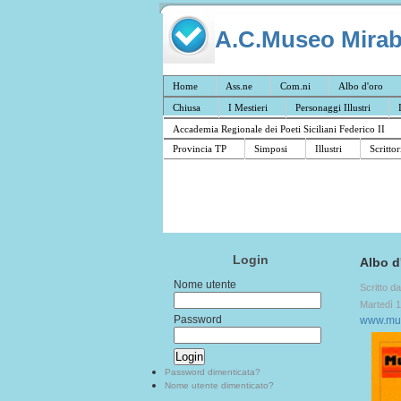
A.C.Museo Mirabil
Home
Ass.ne
Com.ni
Albo d'oro
Chiusa
I Mestieri
Personaggi Illustri
Accademia Regionale dei Poeti Siciliani Federico II
Provincia TP
Simposi
Illustri
Scrittor
Login
Albo d
Nome utente
Scritto d
Martedì 
Password
www.mus
Password dimenticata?
Nome utente dimenticato?