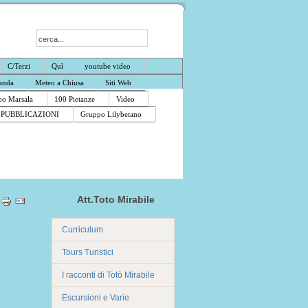
C/Terzi
Quì
youtube video
anda
Meteo a Chiusa
Siti Web
o Marsala
100 Pietanze
Video
PUBBLICAZIONI
Gruppo Lilybetano
Att.Toto Mirabile
Curriculum
Tours Turistici
I racconti di Totò Mirabile
Escursioni e Varie