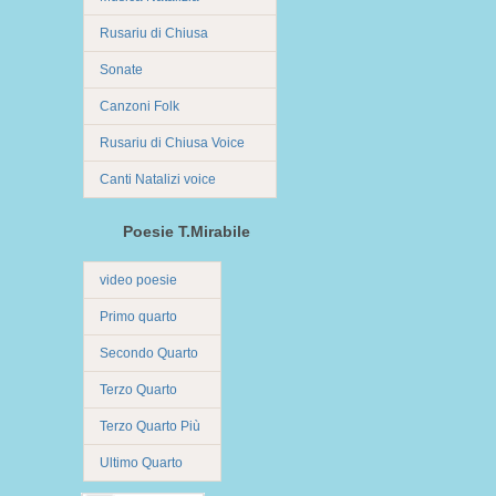
Rusariu di Chiusa
Sonate
Canzoni Folk
Rusariu di Chiusa Voice
Canti Natalizi voice
Poesie T.Mirabile
video poesie
Primo quarto
Secondo Quarto
Terzo Quarto
Terzo Quarto Più
Ultimo Quarto