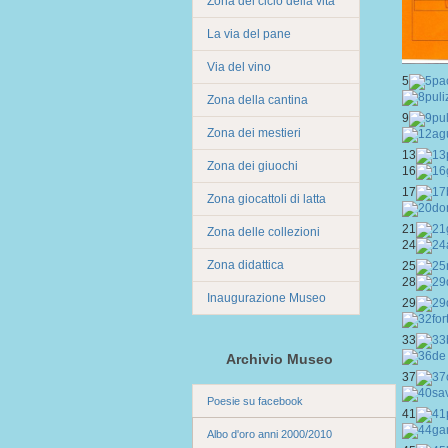
Zona del ciclo della vita
La via del pane
Via del vino
5
Zona della cantina
9
Zona dei mestieri
13
Zona dei giuochi
16
17
Zona giocattoli di latta
21
Zona delle collezioni
24
Zona didattica
25
28
Inaugurazione Museo
29
33
Archivio Museo
37
Poesie su facebook
41
Albo d'oro anni 2000/2010