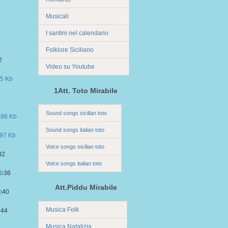
Musicali
I santini nel calendario
Folklore Siciliano
2
Video su Youtube
1Att. Toto Mirabile
Sound songs sicilian toto
Sound songs italian toto
Voice songs sicilian toto
32
Voice songs italian toto
36
Att.Piddu Mirabile
40
Musica Folk
44
Musica Natalizia