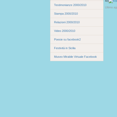
45
Testimonianze 2000/2010
Ultimo ag
Stampa 2000/2010
Relazioni 2000/2010
Video 2000/2010
Poesie su facebook2
Festività in Sicilia
Museo Mirabile Virtuale Facebook