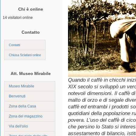
Chi è online
14 visitatori online
Contatto
Contatti
Chiusa Sclafani online
Att. Museo Mirabile
Quando il caffè in chicchi inizi
XIX secolo si sviluppò un vero
Museo Mirabile
notevoli dimensioni. Il caffè di
Benvenuti
malto di orzo e di segale diven
caffè ed entrambi i prodotti sos
Zona della Casa
quotidiani della popolazione ru
Zona del magazzino
povera. L’uso del caffè di cic
che persino lo Stato si intere
Via dell'olio
assestamento di bilancio, istit