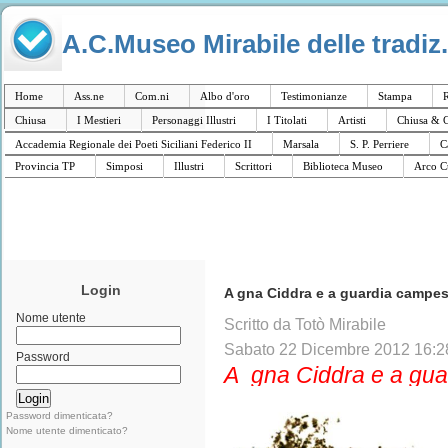
A.C.Museo Mirabile delle tradiz.
Home
Ass.ne
Com.ni
Albo d'oro
Testimonianze
Stampa
R
Chiusa
I Mestieri
Personaggi Illustri
I Titolati
Artisti
Chiusa & C
Accademia Regionale dei Poeti Siciliani Federico II
Marsala
S. P. Perriere
C
Provincia TP
Simposi
Illustri
Scrittori
Biblioteca Museo
Arco C
Login
A gna Ciddra e a guardia campes
Nome utente
Scritto da Totò Mirabile
Sabato 22 Dicembre 2012 16:2
Password
A gna Ciddra e a gua
Password dimenticata?
Nome utente dimenticato?