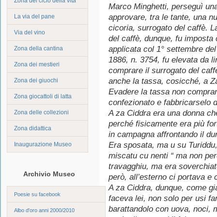
Zona del ciclo della vita
Marco Minghetti, perseguì una
approvare, tra le tante, una n
La via del pane
cicoria, surrogato del caffè. La
Via del vino
del caffè, dunque, fu imposta
applicata col 1° settembre de
Zona della cantina
1886, n. 3754, fu elevata da lir
Zona dei mestieri
comprare il surrogato del caff
anche la tassa, cosicché, a Z
Zona dei giuochi
Evadere la tassa non comprand
Zona giocattoli di latta
confezionato e fabbricarselo d
A za Ciddra era una donna ch
Zona delle collezioni
perché fisicamente era più fo
Zona didattica
in campagna affrontando il du
Era sposata, ma u su Turiddu,
Inaugurazione Museo
miscatu cu nenti “ ma non per
travagghiu, ma era soverchiat
Archivio Museo
però, all’esterno ci portava e 
A za Ciddra, dunque, come già 
Poesie su facebook
faceva lei, non solo per usi fam
barattandolo con uova, noci, m
Albo d'oro anni 2000/2010