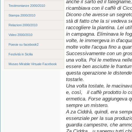
anche il sarto ed il falegname
Testimonianze 2000/2010
ricambiava con il caffè di Cico
Dicono che avesse un segreto
Stampa 2000/2010
stà di fatto che la si vedeva 
Relazioni 2000/2010
raccogliere la piantina. Lei uti
in campagna. Eliminava le fogl
Video 2000/2010
volte, le immergeva in d'acqu
Poesie su facebook2
molte volte l'acqua fino a qua
Successivamente con un grosso
Festività in Sicilia
una volta. Poi le metteva nell
Museo Mirabile Virtuale Facebook
essere ben asciutte le frant
questa operazione le distendev
tostarle.
Una volta tostate, le macinava
e, così, il caffè prodotto lo 
ermetica. Forse aggiungeva qu
sempre un mistero.
A za Ciddrà, quindi, era sempr
essenziale per la sua produzi
guardia campestre, che ammonì
Za Ciddra…u sapemu tutti chi fi