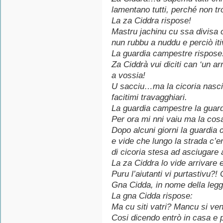
lamentano tutti, perché non t
La za Ciddra rispose!
Mastru jachinu cu ssa divisa c
nun rubbu a nuddu e perciò itiv
La guardia campestre rispose
Za Ciddrà vui diciti can ‘un 
a vossia!
U sacciu…ma la cicoria nasci s
facitimi travagghiari.
La guardia campestre la guar
Per ora mi nni vaiu ma la cosa
Dopo alcuni giorni la guardia
e vide che lungo la strada c’e
di cicoria stesa ad asciugare a
La za Ciddra lo vide arrivare 
Puru l’aiutanti vi purtastivu?! C
Gna Cidda, in nome della legg
La gna Cidda rispose:
Ma cu siti vatri? Mancu si ven
Cosi dicendo entrò in casa e 