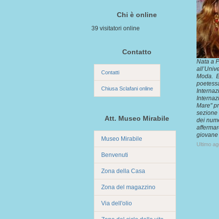
Chi è online
39 visitatori online
Contatto
Nata a P
all’Univ
Contatti
Moda. E’
poetessa
Chiusa Sclafani online
Internaz
Internaz
Mare" pr
sezione 
Att. Museo Mirabile
dei nume
affermar
giovane 
Museo Mirabile
Ultimo a
Benvenuti
Zona della Casa
Zona del magazzino
Via dell'olio