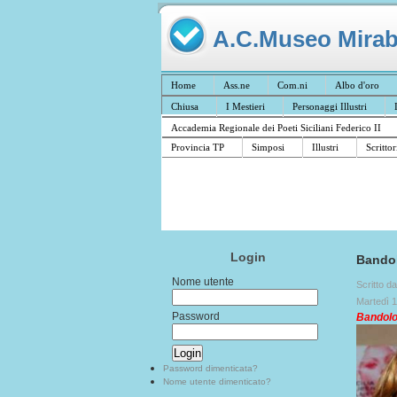
A.C.Museo Mirabil
Home
Ass.ne
Com.ni
Albo d'oro
Chiusa
I Mestieri
Personaggi Illustri
Accademia Regionale dei Poeti Siciliani Federico II
Provincia TP
Simposi
Illustri
Scrittor
Login
Bandol
Nome utente
Scritto d
Martedì 
Password
Bandolo
Password dimenticata?
Nome utente dimenticato?