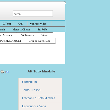
C/Terzi
Quì
youtube video
anda
Meteo a Chiusa
Siti Web
o Marsala
100 Pietanze
Video
PUBBLICAZIONI
Gruppo Lilybetano
Att.Toto Mirabile
Curriculum
Tours Turistici
I racconti di Totò Mirabile
Escursioni e Varie