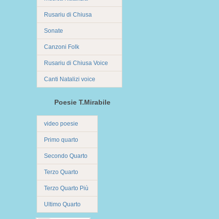
Rusariu di Chiusa
Sonate
Canzoni Folk
Rusariu di Chiusa Voice
Canti Natalizi voice
Poesie T.Mirabile
video poesie
Primo quarto
Secondo Quarto
Terzo Quarto
Terzo Quarto Più
Ultimo Quarto