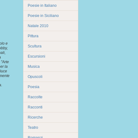
Poesie in Italiano
Poesie in Siciliano
Natale 2010
Pittura
olo e
Scultura
obby,
ali,
Escursioni
a
 "Arte
er la
Musica
 luce
amente
Opuscoli
a.
Poesia
Raccolte
Racconti
Ricerche
Teatro
Romanzi