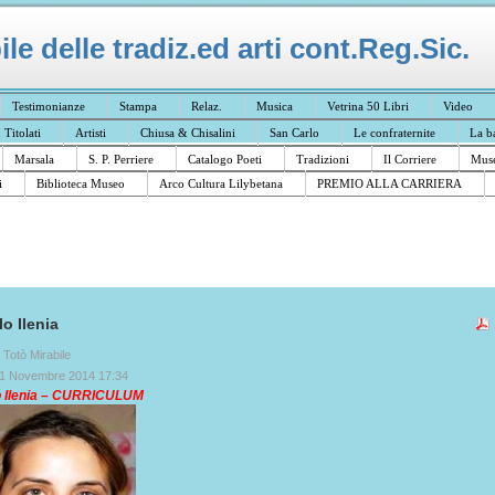
e delle tradiz.ed arti cont.Reg.Sic.
Testimonianze
Stampa
Relaz.
Musica
Vetrina 50 Libri
Video
I Titolati
Artisti
Chiusa & Chisalini
San Carlo
Le confraternite
La b
Marsala
S. P. Perriere
Catalogo Poeti
Tradizioni
Il Corriere
Muse
i
Biblioteca Museo
Arco Cultura Lilybetana
PREMIO ALLA CARRIERA
o Ilenia
a Totò Mirabile
11 Novembre 2014 17:34
 Ilenia – CURRICULUM