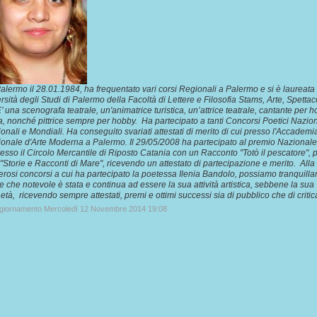
alermo il 28.01.1984, ha frequentato vari corsi Regionali a Palermo e si è laureata
ersità degli Studi di Palermo della Facoltà di Lettere e Filosofia Stams, Arte, Spettac
 una scenografa teatrale, un'animatrice turistica, un’attrice teatrale, cantante per h
, nonché pittrice sempre per hobby. Ha partecipato a tanti Concorsi Poetici Nazion
ionali e Mondiali. Ha conseguito svariati attestati di merito di cui presso l'Accademi
ionale d'Arte Moderna a Palermo. Il 29/05/2008 ha partecipato al premio Nazionale
esso il Circolo Mercantile di Riposto Catania con un Racconto "Totò il pescatore", p
"Storie e Racconti di Mare", ricevendo un attestato di partecipazione e merito. Alla
rosi concorsi a cui ha partecipato la poetessa Ilenia Bandolo, possiamo tranquill
e che notevole è stata e continua ad essere la sua attività artistica, sebbene la sua
età, ricevendo sempre attestati, premi e ottimi successi sia di pubblico che di critic
ggiornamento Mercoledì 12 Novembre 2014 19:08