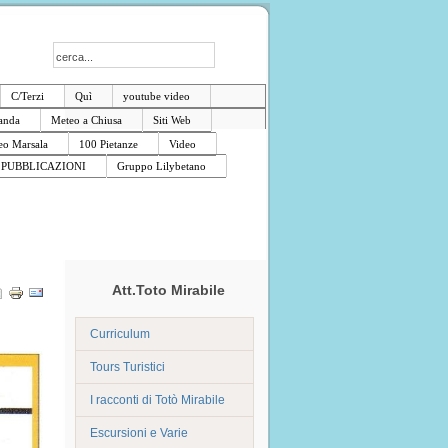
C/Terzi
Quì
youtube video
anda
Meteo a Chiusa
Siti Web
o Marsala
100 Pietanze
Video
PUBBLICAZIONI
Gruppo Lilybetano
Att.Toto Mirabile
Curriculum
Tours Turistici
I racconti di Totò Mirabile
Escursioni e Varie