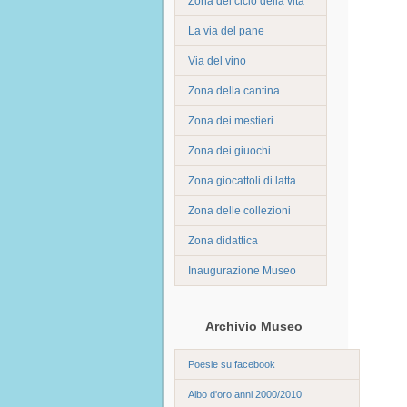
Zona del ciclo della vita
La via del pane
Via del vino
Zona della cantina
Zona dei mestieri
Zona dei giuochi
Zona giocattoli di latta
Zona delle collezioni
Zona didattica
Inaugurazione Museo
Archivio Museo
Poesie su facebook
Albo d'oro anni 2000/2010