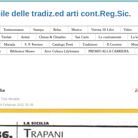
e delle tradiz.ed arti cont.Reg.Sic.
Testimonianze
Stampa
Relaz.
Musica
Vetrina 50 Libri
Video
I Titolati
Artisti
Chiusa & Chisalini
San Carlo
Le confraternite
La b
Marsala
S. P. Perriere
Catalogo Poeti
Tradizioni
Il Corriere
Muse
i
Biblioteca Museo
Arco Cultura Lilybetana
PREMIO ALLA CARRIERA
lia
a Totò Mirabile
04 Febbraio 2011 20:38