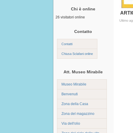
Chi è online
ARTI
26 visitatori online
Ultimo a
Contatto
Contatti
Chiusa Sclafani online
Att. Museo Mirabile
Museo Mirabile
Benvenuti
Zona della Casa
Zona del magazzino
Via dell'olio