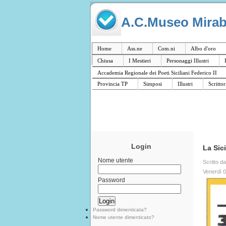
A.C.Museo Mirabil
Home
Ass.ne
Com.ni
Albo d'oro
Chiusa
I Mestieri
Personaggi Illustri
Accademia Regionale dei Poeti Siciliani Federico II
Provincia TP
Simposi
Illustri
Scrittor
Login
La Sici
Nome utente
Scritto d
Venerdì 
Password
Password dimenticata?
Nome utente dimenticato?