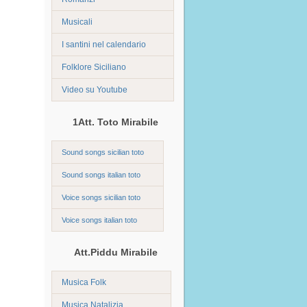
Musicali
I santini nel calendario
Folklore Siciliano
Video su Youtube
1Att. Toto Mirabile
Sound songs sicilian toto
Sound songs italian toto
Voice songs sicilian toto
Voice songs italian toto
Att.Piddu Mirabile
Musica Folk
Musica Natalizia