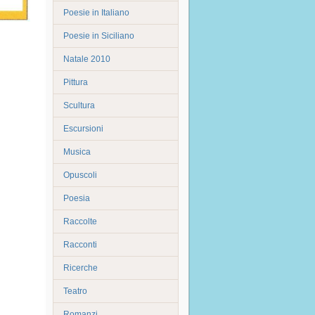
Poesie in Italiano
Poesie in Siciliano
Natale 2010
Pittura
Scultura
Escursioni
Musica
Opuscoli
Poesia
Raccolte
Racconti
Ricerche
Teatro
Romanzi