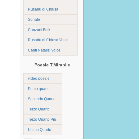
Rusariu di Chiusa
Sonate
Canzoni Folk
Rusariu di Chiusa Voice
Canti Natalizi voice
Poesie T.Mirabile
video poesie
Primo quarto
Secondo Quarto
Terzo Quarto
Terzo Quarto Più
Ultimo Quarto