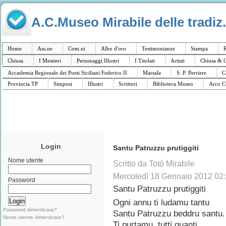
A.C.Museo Mirabile delle tradiz.
Home
Ass.ne
Com.ni
Albo d'oro
Testimonianze
Stampa
R
Chiusa
I Mestieri
Personaggi Illustri
I Titolati
Artisti
Chiusa & C
Accademia Regionale dei Poeti Siciliani Federico II
Marsala
S. P. Perriere
C
Provincia TP
Simposi
Illustri
Scrittori
Biblioteca Museo
Arco C
Login
Santu Patruzzu prutiggiti
Nome utente
Scritto da Totò Mirabile
Mercoledì 18 Gennaio 2012 02
Password
Santu Patruzzu prutiggiti
Ogni annu ti ludamu tantu
Password dimenticata?
Santu Patruzzu beddru santu.
Nome utente dimenticato?
Ti purtamu tutti quanti