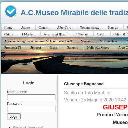
A.C.Museo Mirabile delle tradiz
Home
Ass.ne
Com.ni
Albo d'oro
Testimonianze
Stampa
R
Chiusa
I Mestieri
Personaggi Illustri
I Titolati
Artisti
Chiusa & C
Accademia Regionale dei Poeti Siciliani Federico II
Marsala
S. P. Perriere
C
Provincia TP
Simposi
Illustri
Scrittori
Biblioteca Museo
Arco C
Login
Giuseppe Bagnasco
Nome utente
Scritto da Totò Mirabile
Venerdì 15 Maggio 2020 13:42
Password
GIUSE
Premio l'Arco
Museo 
Password dimenticata?