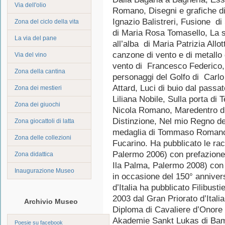
Via dell'olio
Romano, Disegni e grafiche di
Ignazio Balistreri, Fusione di
Zona del ciclo della vita
di Maria Rosa Tomasello, La s
La via del pane
all’alba di Maria Patrizia Allo
canzone di vento e di metallo 
Via del vino
vento di Francesco Federico, 
Zona della cantina
personaggi del Golfo di Carlo
Attard, Luci di buio dal passat
Zona dei mestieri
Liliana Nobile, Sulla porta di 
Zona dei giuochi
Nicola Romano, Maredentro di
Distinzione, Nel mio Regno dei
Zona giocattoli di latta
medaglia di Tommaso Romano 
Zona delle collezioni
Fucarino. Ha pubblicato le rac
Palermo 2006) con prefazione 
Zona didattica
Ila Palma, Palermo 2008) con 
Inaugurazione Museo
in occasione del 150° anniver
d’Italia ha pubblicato Filibust
2003 dal Gran Priorato d’Itali
Archivio Museo
Diploma di Cavaliere d’Onore
Akademie Sankt Lukas di Bam
Poesie su facebook