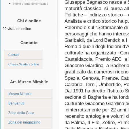
Giuseppe Bagnasco nasce a S
Nome utente dimenticato?
maturità classica si laurea al
Politiche – indirizzo storico –
Chi è online
Analista e critico storico ha p
Palermo e sul “Settimanale di 
20 visitatori online
personaggi che hanno interessa
Garibaldi, da Lord Bentick a I 
Contatto
Roma a quelli degli Indiani d
culturale ha organizzato i Con
Contatti
Casteldaccia, Premio AEC a 
Chiusa Sclafani online
Giacomo Giardina a Bagheria.
gratificato da numerosi riconos
Spezia, Genova, Firenze, Cata
Att. Museo Mirabile
Calabria, Terni, Umbertide, Po
Dal 1991 ha diretto l’Istituto S
Museo Mirabile
sezione di Bagheria e ha fonda
Culturale Giacomo Giardina a
Benvenuti
ininterrottamente per 22 anni 
Zona della Casa
recensito antologie e volumi di 
Ila Palma, Il Filo, Zefiro, Pr
Zona del magazzino
Dalla Bagaria a Bagheria, E