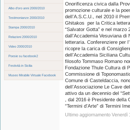
Onorificenza civica dalla Prov
Albo d'oro anni 2000/2010
promozione culturale e la poe
dell’A.S.C.U., nel 2010 il Pre
Testimonianze 2000/2010
Ghitakos per la Critica lettera
Stampa 2000/2010
“Salvator Gotta” e nel marzo 2
dall’Accademia Vesuviana di Nap
Relazioni 2000/2010
letteraria. Conferenziere per 
Video 2000/2010
ricopre la carica di Consiglie
dell’Accademia Siciliana Cult
Poesie su facebook2
filosofo Tommaso Romano non
Festività in Sicilia
Fondazione Thule Cultura di 
Commissione di Toponomastica
Museo Mirabile Virtuale Facebook
Comune di Casteldaccia, non
dell’Associazione Le Cave del
attivo da un decennio del “Set
, dal 2016 è Presidente della
“Termini d’Arte” di Termini Im
Ultimo aggiornamento Venerdì