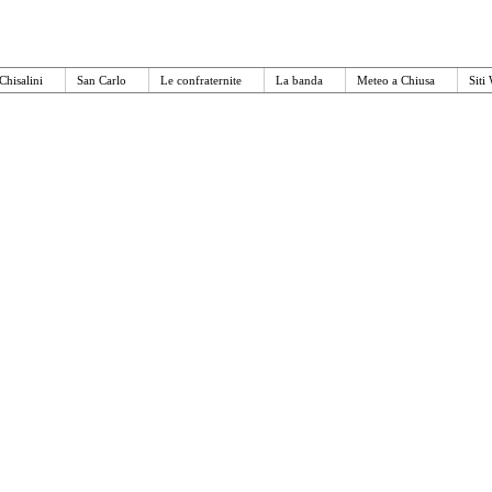
Chisalini
San Carlo
Le confraternite
La banda
Meteo a Chiusa
Siti