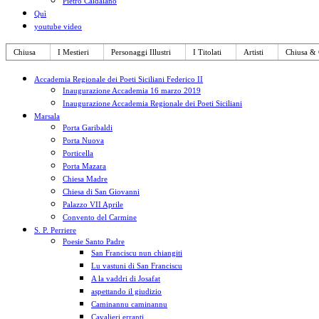
Pietro Caldalano
Quì
youtube video
Chiusa
I Mestieri
Personaggi Illustri
I Titolati
Artisti
Chiusa & 
Accademia Regionale dei Poeti Siciliani Federico II
Inaugurazione Accademia 16 marzo 2019
Inaugurazione Accademia Regionale dei Poeti Siciliani
Marsala
Porta Garibaldi
Porta Nuova
Porticella
Porta Mazara
Chiesa Madre
Chiesa di San Giovanni
Palazzo VII Aprile
Convento del Carmine
S. P. Perriere
Poesie Santo Padre
San Franciscu nun chiangiti
Lu vastuni di San Franciscu
A la vaddri di Josafat
aspettando il giudizio
Caminannu caminannu
Cavalieri erranti