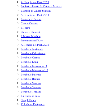
Al Tempio dei Poeti 2013
Lo Scriba Poesie da Chiusa a Marsala
La storia di Chiusa Sclafani
Al Tempio dei Poeti 2014
La storia di Savino
Canti e Canzoni
Il Teatro
Chiusa e Chiusesi
Il Museo Mirabile
Incontrarsi nell'Arte
Al Tempio dei Poeti 2015
Le tabelle Agrigento
Le tabelle Caltanissetta
Le tabelle Catania
Le tabelle Enna
Le tabelle Messina vol.1
Le tabelle Messina vol. 2
Le tabelle Palermo
Le tabelle Ragusa
Le tabelle Siracusa
Le tabelle Siracusa
Le tabelle Trapani
Il presepe al buio
Campi d'arare
1° Raduno Favignana