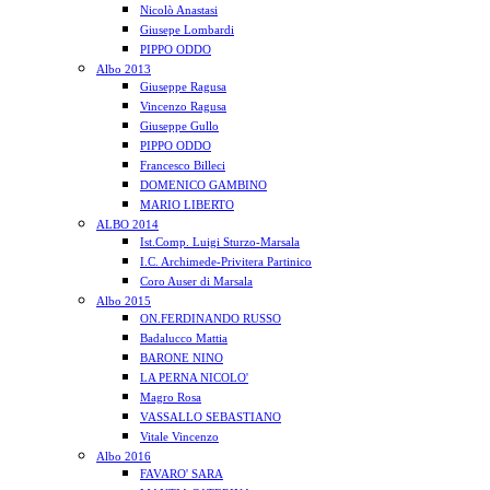
Nicolò Anastasi
Giusepe Lombardi
PIPPO ODDO
Albo 2013
Giuseppe Ragusa
Vincenzo Ragusa
Giuseppe Gullo
PIPPO ODDO
Francesco Billeci
DOMENICO GAMBINO
MARIO LIBERTO
ALBO 2014
Ist.Comp. Luigi Sturzo-Marsala
I.C. Archimede-Privitera Partinico
Coro Auser di Marsala
Albo 2015
ON.FERDINANDO RUSSO
Badalucco Mattia
BARONE NINO
LA PERNA NICOLO'
Magro Rosa
VASSALLO SEBASTIANO
Vitale Vincenzo
Albo 2016
FAVARO' SARA