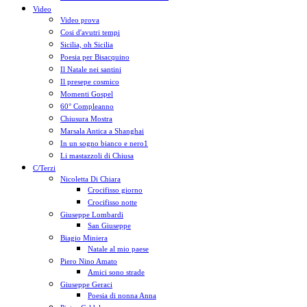
Video
Video prova
Cosi d'avutri tempi
Sicilia, oh Sicilia
Poesia per Bisacquino
Il Natale nei santini
Il presepe cosmico
Momenti Gospel
60° Compleanno
Chiusura Mostra
Marsala Antica a Shanghai
In un sogno bianco e nero1
Li mastazzoli di Chiusa
C/Terzi
Nicoletta Di Chiara
Crocifisso giorno
Crocifisso notte
Giuseppe Lombardi
San Giuseppe
Biagio Miniera
Natale al mio paese
Piero Nino Amato
Amici sono strade
Giuseppe Geraci
Poesia di nonna Anna