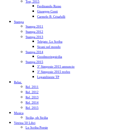
Test, 2015
Ferdinando Russo
Giuseppe Conti
Carmelo B. Crisafulli
Stampa
Stampa 2011
Stampa 2012
Stampa 2013
Telejato: Lo Scriba
Sicani nel mondo
Stampa 2014
Goodmoringsicilia
Stampa 2015
3° Simposio 2015 annuncio
3° Simposio 2015 trofeo
Legambiente TP
Relaz.
Rel. 2011
Rel. 2012
Rel. 2013
Rel. 2014
Rel. 2015
Musica
Sicilia, oh Sicilia
Vetrina 50 Libri
Lo Scriba Poesie