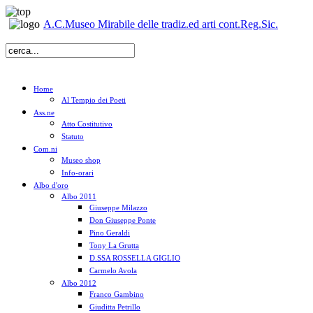
A.C.Museo Mirabile delle tradiz.ed arti cont.Reg.Sic.
Home
Al Tempio dei Poeti
Ass.ne
Atto Costitutivo
Statuto
Com.ni
Museo shop
Info-orari
Albo d'oro
Albo 2011
Giuseppe Milazzo
Don Giuseppe Ponte
Pino Geraldi
Tony La Grutta
D.SSA ROSSELLA GIGLIO
Carmelo Avola
Albo 2012
Franco Gambino
Giuditta Petrillo