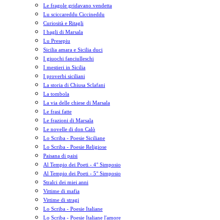
Le fragole gridavano vendetta
Lu sciccareddu Ciccineddu
Curiosità e Ritagli
I bagli di Marsala
Lu Presepiu
Sicilia amara e Sicilia duci
I giuochi fanciulleschi
I mestieri in Sicilia
I proverbi siciliani
La storia di Chiusa Sclafani
La tombola
La via delle chiese di Marsala
Le frasi fatte
Le frazioni di Marsala
Le novelle di don Calò
Lo Scriba - Poesie Siciliane
Lo Scriba - Poesie Religiose
Paisana di paisi
Al Tempio dei Poeti - 4° Simposio
Al Tempio dei Poeti - 5° Simposio
Stralci dei miei anni
Vittime di mafia
Vittime di stragi
Lo Scriba - Poesie Italiane
Lo Scriba - Poesie Italiane l'amore