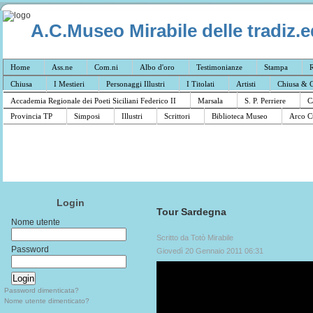
A.C.Museo Mirabile delle tradiz.e
Home
Ass.ne
Com.ni
Albo d'oro
Testimonianze
Stampa
R
Chiusa
I Mestieri
Personaggi Illustri
I Titolati
Artisti
Chiusa & C
Accademia Regionale dei Poeti Siciliani Federico II
Marsala
S. P. Perriere
C
Provincia TP
Simposi
Illustri
Scrittori
Biblioteca Museo
Arco C
Login
Tour Sardegna
Nome utente
Scritto da Totò Mirabile
Password
Giovedì 20 Gennaio 2011 06:31
Password dimenticata?
Nome utente dimenticato?