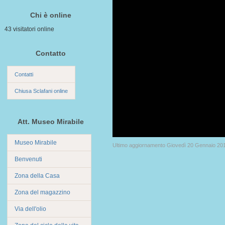
Chi è online
43 visitatori online
Contatto
Contatti
Chiusa Sclafani online
Att. Museo Mirabile
Museo Mirabile
Ultimo aggiornamento Giovedì 20 Gennaio 20
Benvenuti
Zona della Casa
Zona del magazzino
Via dell'olio