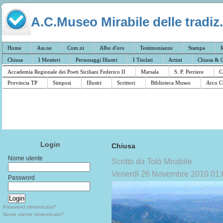
A.C.Museo Mirabile delle tradiz.
Home
Ass.ne
Com.ni
Albo d'oro
Testimonianze
Stampa
R
Chiusa
I Mestieri
Personaggi Illustri
I Titolati
Artisti
Chiusa & C
Accademia Regionale dei Poeti Siciliani Federico II
Marsala
S. P. Perriere
C
Provincia TP
Simposi
Illustri
Scrittori
Biblioteca Museo
Arco C
Login
Chiusa
Nome utente
Scritto da Totò Mirabile
Venerdì 26 Novembre 2010 01:
Password
Password dimenticata?
Nome utente dimenticato?