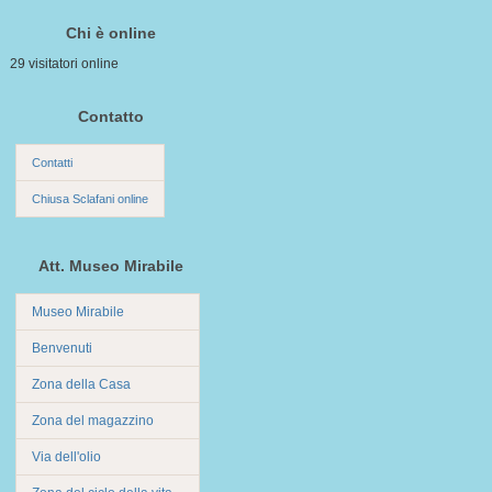
Chi è online
29 visitatori online
Contatto
Contatti
Chiusa Sclafani online
Att. Museo Mirabile
Museo Mirabile
Benvenuti
Zona della Casa
Zona del magazzino
Via dell'olio