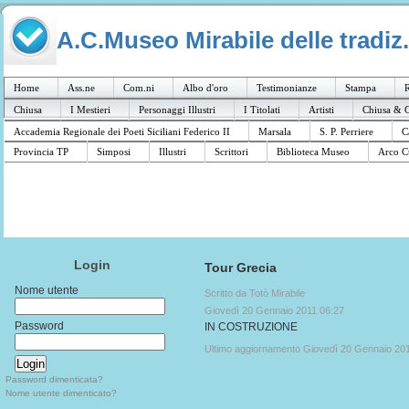
A.C.Museo Mirabile delle tradiz.
Home
Ass.ne
Com.ni
Albo d'oro
Testimonianze
Stampa
R
Chiusa
I Mestieri
Personaggi Illustri
I Titolati
Artisti
Chiusa & C
Accademia Regionale dei Poeti Siciliani Federico II
Marsala
S. P. Perriere
C
Provincia TP
Simposi
Illustri
Scrittori
Biblioteca Museo
Arco C
Login
Tour Grecia
Nome utente
Scritto da Totò Mirabile
Giovedì 20 Gennaio 2011 06:27
Password
IN COSTRUZIONE
Ultimo aggiornamento Giovedì 20 Gennaio 20
Password dimenticata?
Nome utente dimenticato?