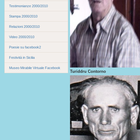
Testimonianze 2000/2010
Stampa 2000/2010
Relazioni 2000/2010
Video 2000/2010
Poesie su facebook2
Festività in Sicilia
Museo Mirabile Virtuale Facebook
Turiddru Contorno