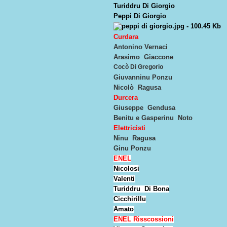
Turiddru Di Giorgio
Peppi Di Giorgio
Curdara
Antonino Vernaci
Arasimo Giaccone
Cocò Di Gregorio
Giuvanninu Ponzu
Nicolò Ragusa
Durcera
Giuseppe Gendusa
Benitu e Gasperinu Noto
Elettricisti
Ninu Ragusa
Ginu Ponzu
ENEL
Nicolosi
Valenti
Turiddru Di Bona
Cicchirillu
Amato
ENEL Risscossioni