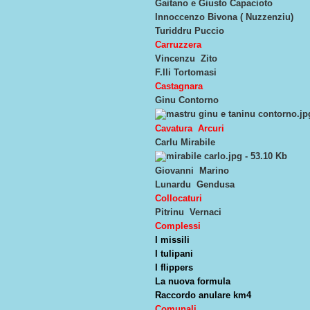
Gaitano e Giusto Capacioto
Innoccenzo Bivona ( Nuzzenziu)
Turiddru Puccio
Carruzzera
Vincenzu Zito
F.lli Tortomasi
Castagnara
Ginu Contorno
Cavatura Arcuri
Carlu Mirabile
Giovanni Marino
Lunardu Gendusa
Collocaturi
Pitrinu Vernaci
Complessi
I missili
I tulipani
I flippers
La nuova formula
Raccordo anulare km4
Comunali