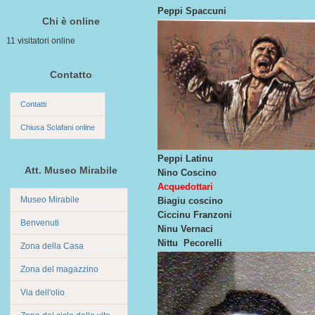
Peppi Spaccuni
Chi è online
11 visitatori online
Contatto
Contatti
Chiusa Sclafani online
Peppi Latinu
Att. Museo Mirabile
Nino Coscino
Acquedottari
Museo Mirabile
Biagiu coscino
Ciccinu Franzoni
Benvenuti
Ninu Vernaci
Nittu Pecorelli
Zona della Casa
Zona del magazzino
Via dell'olio