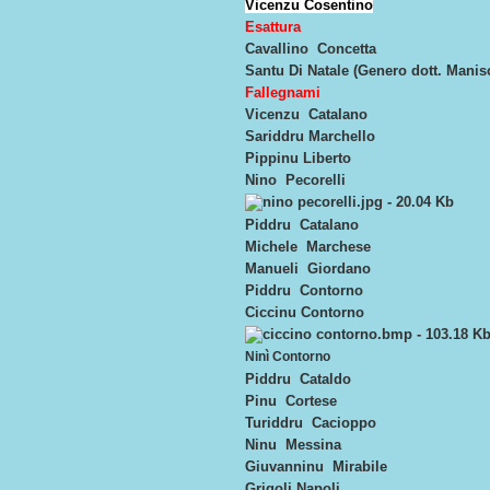
Vicenzu Cosentino
Esattura
Cavallino Concetta
Santu Di Natale (Genero dott. Manis
Fallegnami
Vicenzu Catalano
Sariddru Marchello
Pippinu Liberto
Nino Pecorelli
Piddru Catalano
Michele Marchese
Manueli Giordano
Piddru Contorno
Ciccinu Contorno
Ninì Contorno
Piddru Cataldo
Pinu Cortese
Turiddru Cacioppo
Ninu Messina
Giuvanninu Mirabile
Grigoli Napoli