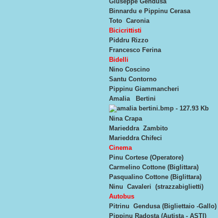
Giuseppe Gendusa
Binnardu e Pippinu Cerasa
Toto Caronia
Bicicrittisti
Piddru Rizzo
Francesco Ferina
Bidelli
Nino Coscino
Santu Contorno
Pippinu Giammancheri
Amalia Bertini
Nina Crapa
Marieddra Zambito
Marieddra Chifeci
Cinema
Pinu Cortese (Operatore)
Carmelino Cottone (Biglittara)
Pasqualino Cottone (Biglittara)
Ninu Cavaleri (strazzabiglietti)
Autobus
Pitrinu Gendusa (Bigliettaio -Gallo)
Pippinu Radosta (Autista - ASTI)