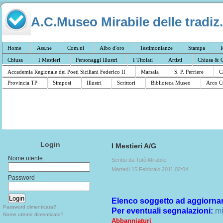
A.C.Museo Mirabile delle tradiz.
Home
Ass.ne
Com.ni
Albo d'oro
Testimonianze
Stampa
R
Chiusa
I Mestieri
Personaggi Illustri
I Titolati
Artisti
Chiusa & C
Accademia Regionale dei Poeti Siciliani Federico II
Marsala
S. P. Perriere
C
Provincia TP
Simposi
Illustri
Scrittori
Biblioteca Museo
Arco C
Login
I Mestieri A/G
Nome utente
Scritto da Totò Mirabile
Martedì 15 Febbraio 2011 02:04
Password
Elenco soggetto ad aggiorna
Password dimenticata?
Per eventuali segnalazioni:
mi
Nome utente dimenticato?
Abbanniaturi