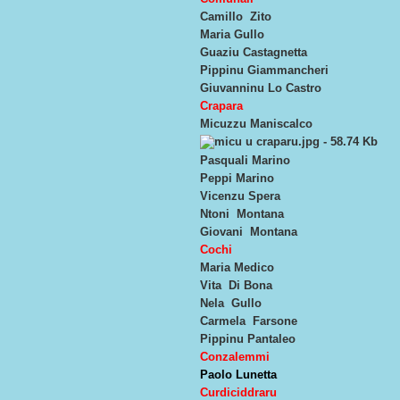
Camillo Zito
Maria Gullo
Guaziu Castagnetta
Pippinu Giammancheri
Giuvanninu Lo Castro
Crapara
Micuzzu M
aniscalco
Pasquali Marino
Peppi Marino
Vicenzu Spera
Ntoni Montana
Giovani Montana
Cochi
Maria Medico
Vita Di Bona
Nela Gullo
Carmela Farsone
Pippinu Pantaleo
Conzalemmi
Paolo Lunetta
Curdiciddraru