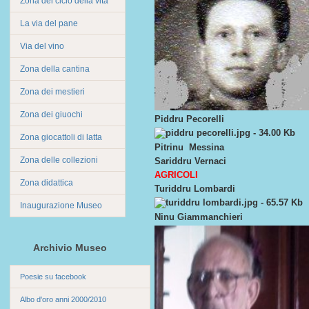
Zona del ciclo della vita
La via del pane
Via del vino
Zona della cantina
Zona dei mestieri
Zona dei giuochi
Piddru Pecorelli
Zona giocattoli di latta
Pitrinu Messina
Zona delle collezioni
Sariddru Vernaci
AGRICOLI
Zona didattica
Turiddru Lombardi
Inaugurazione Museo
Ninu Giammanchieri
Archivio Museo
Poesie su facebook
Albo d'oro anni 2000/2010