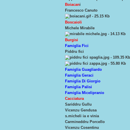
Boiacan
i
Francesco Canuto
Boscaioli
Michele Mirabile
Burgisi
Famiglia Fici
Piddru fici
Famiglia Guagliardo
Famiglia Geraci
Famiglia Di Giorgio
Famiglia Palisi
Famiglia Micelipranio
Ca
cciatura
Sariddru Gullu
Vicenzu Gendusa
s.micheli ia e vinia
Carmineddru Porcello
Vicenzu Cosentinu