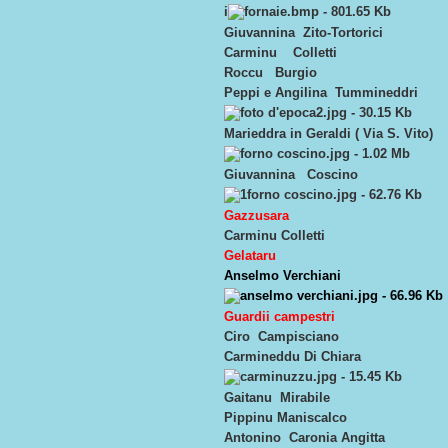
i
Giuvannina Zito-Tortorici
Carminu Colletti
Roccu Burgio
Peppi e Angilina Tummineddri
Marieddra in Geraldi ( Via S. Vito)
Giuvannina Coscino
Gazzusara
Carminu Colletti
Gelataru
Anselmo Verchiani
Guardii campestri
Ciro Campisciano
Carmineddu Di Chiara
Gaitanu Mirabile
Pippinu Maniscalco
Antonino Caronia Angitta