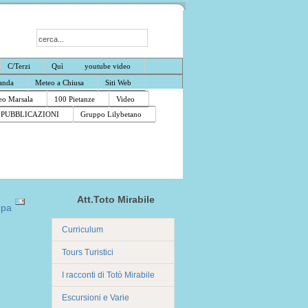
C/Terzi
Quì
youtube video
anda
Meteo a Chiusa
Siti Web
o Marsala
100 Pietanze
Video
PUBBLICAZIONI
Gruppo Lilybetano
Att.Toto Mirabile
Curriculum
Tours Turistici
I racconti di Totò Mirabile
Escursioni e Varie