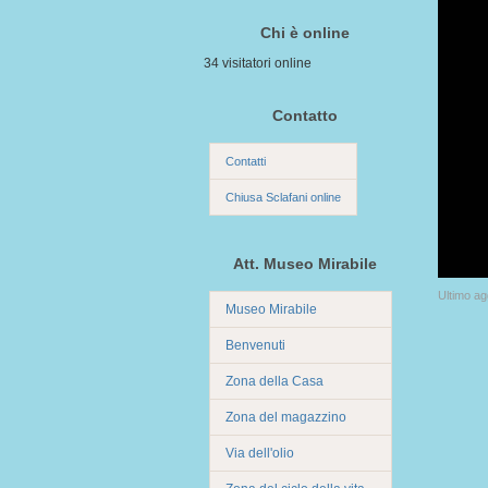
Chi è online
34 visitatori online
Contatto
Contatti
Chiusa Sclafani online
Att. Museo Mirabile
Ultimo a
Museo Mirabile
Benvenuti
Zona della Casa
Zona del magazzino
Via dell'olio