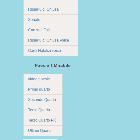
Rusariu di Chiusa
Sonate
Canzoni Folk
Rusariu di Chiusa Voice
Canti Natalizi voice
Poesie T.Mirabile
video poesie
Primo quarto
Secondo Quarto
Terzo Quarto
Terzo Quarto Più
Ultimo Quarto