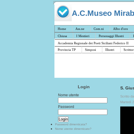
A.C.Museo Mirabil
Home
Ass.ne
Com.ni
Albo d'oro
Chiusa
I Mestieri
Personaggi Illustri
Accademia Regionale dei Poeti Siciliani Federico II
Provincia TP
Simposi
Illustri
Scrittor
Login
S. Giu
Nome utente
Scritto d
Martedì 
Password
Password dimenticata?
Nome utente dimenticato?