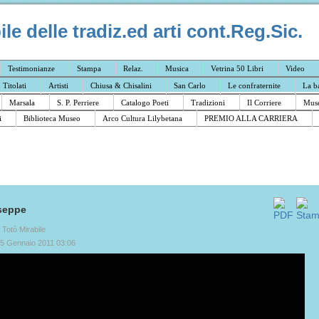
e delle tradiz.ed arti cont.Reg.Sic.
Testimonianze
Stampa
Relaz.
Musica
Vetrina 50 Libri
Video
I Titolati
Artisti
Chiusa & Chisalini
San Carlo
Le confraternite
La b
Marsala
S. P. Perriere
Catalogo Poeti
Tradizioni
Il Corriere
Muse
i
Biblioteca Museo
Arco Cultura Lilybetana
PREMIO ALLA CARRIERA
seppe
a Totò Mirabile
25 Gennaio 2011 03:06