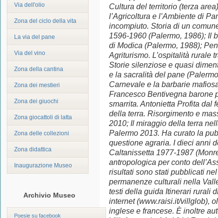
Via dell'olio
Cultura del territorio (terza area
l’Agricoltura e l’Ambiente di Pa
Zona del ciclo della vita
incompiuto. Storia di un comune 
1596-1960 (Palermo, 1986); Il bl
La via del pane
di Modica (Palermo, 1988); Pen
Via del vino
Agriturismo. L’ospitalità rurale 
Storie silenziose e quasi diment
Zona della cantina
e la sacralità del pane (Palermo
Carnevale e la barbarie mafiosa,
Zona dei mestieri
Francesco Bentivegna barone 
Zona dei giuochi
smarrita. Antonietta Profita dal 
della terra. Risorgimento e mas
Zona giocattoli di latta
2010; Il miraggio della terra nel
Palermo 2013. Ha curato la pub
Zona delle collezioni
questione agraria. I dieci anni d
Zona didattica
Caltanissetta 1977-1987 (Monre
antropologica per conto dell’Ass
Inaugurazione Museo
risultati sono stati pubblicati 
permanenze culturali nella Valle
testi della guida Itinerari rurali
Archivio Museo
internet (www.raisi.it/villglob), 
inglese e francese. È inoltre aut
Poesie su facebook