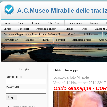
A.C.Museo Mirabile delle tradiz
Home
Ass.ne
Com.ni
Albo d'oro
Testimonianze
Stampa
R
Chiusa
I Mestieri
Personaggi Illustri
I Titolati
Artisti
Chiusa & C
Accademia Regionale dei Poeti Siciliani Federico II
Marsala
S. P. Perriere
C
Provincia TP
Simposi
Illustri
Scrittori
Biblioteca Museo
Arco C
Login
Oddo Giuseppe
Nome utente
Scritto da Totò Mirabile
Venerdì 14 Novembre 2014 23:17
Password
Oddo Giuseppe - CU
Password dimenticata?