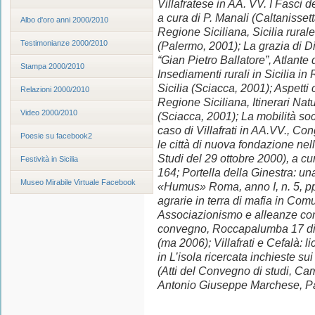
Villafratese in AA. VV. I Fasci de
a cura di P. Manali (Caltanissetta
Albo d'oro anni 2000/2010
Regione Siciliana, Sicilia rurale,
Testimonianze 2000/2010
(Palermo, 2001); La grazia di Dio
“Gian Pietro Ballatore”, Atlante
Stampa 2000/2010
Insediamenti rurali in Sicilia in
Sicilia (Sciacca, 2001); Aspetti cu
Relazioni 2000/2010
Regione Siciliana, Itinerari Natu
Video 2000/2010
(Sciacca, 2001); La mobilità soc
caso di Villafrati in AA.VV., Co
Poesie su facebook2
le città di nuova fondazione nel
Studi del 29 ottobre 2000), a c
Festività in Sicilia
164; Portella della Ginestra: un
Museo Mirabile Virtuale Facebook
«Humus» Roma, anno I, n. 5, pp
agrarie in terra di mafia in C
Associazionismo e alleanze co
convegno, Roccapalumba 17 dic
(ma 2006); Villafrati e Cefalà: 
in L’isola ricercata inchieste sui
(Atti del Convegno di studi, Cam
Antonio Giuseppe Marchese, Pa