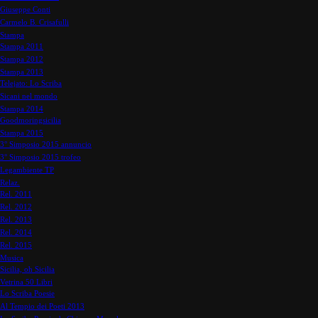
Giuseppe Conti
Carmelo B. Crisafulli
Stampa
Stampa 2011
Stampa 2012
Stampa 2013
Telejato: Lo Scriba
Sicani nel mondo
Stampa 2014
Goodmoringsicilia
Stampa 2015
3° Simposio 2015 annuncio
3° Simposio 2015 trofeo
Legambiente TP
Relaz.
Rel. 2011
Rel. 2012
Rel. 2013
Rel. 2014
Rel. 2015
Musica
Sicilia, oh Sicilia
Vetrina 50 Libri
Lo Scriba Poesie
Al Tempio dei Poeti 2013