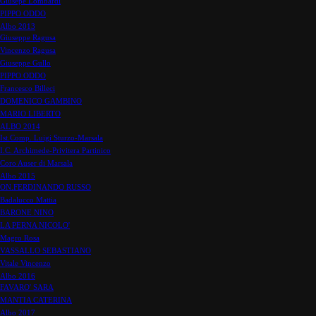
Giusepe Lombardi
PIPPO ODDO
Albo 2013
Giuseppe Ragusa
Vincenzo Ragusa
Giuseppe Gullo
PIPPO ODDO
Francesco Billeci
DOMENICO GAMBINO
MARIO LIBERTO
ALBO 2014
Ist.Comp. Luigi Sturzo-Marsala
I.C. Archimede-Privitera Partinico
Coro Auser di Marsala
Albo 2015
ON.FERDINANDO RUSSO
Badalucco Mattia
BARONE NINO
LA PERNA NICOLO'
Magro Rosa
VASSALLO SEBASTIANO
Vitale Vincenzo
Albo 2016
FAVARO' SARA
MANTIA CATERINA
Albo 2017