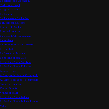
Lu sciccareddu Ciccineddu
Curiosità e Ritagli
I bagli di Marsala
Lu Presepiu
Sicilia amara e Sicilia duci
I giuochi fanciulleschi
I mestieri in Sicilia
I proverbi siciliani
La storia di Chiusa Sclafani
La tombola
La via delle chiese di Marsala
Le frasi fatte
Le frazioni di Marsala
Le novelle di don Calò
Lo Scriba - Poesie Siciliane
Lo Scriba - Poesie Religiose
Paisana di paisi
Al Tempio dei Poeti - 4° Simposio
Al Tempio dei Poeti - 5° Simposio
Stralci dei miei anni
Vittime di mafia
Vittime di stragi
Lo Scriba - Poesie Italiane
Lo Scriba - Poesie Italiane l'amore
Video