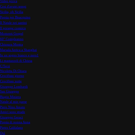
Video prova
Cosi d'avutri tempi
Sicilia, oh Sicilia
Poesia per Bisacquino
Il Natale nei santini
Il presepe cosmico
Momenti Gospel
60° Compleanno
Chiusura Mostra
Marsala Antica a Shanghai
In un sogno bianco e nero1
Li mastazzoli di Chiusa
C/Terzi
Nicoletta Di Chiara
Crocifisso giorno
Crocifisso notte
Giuseppe Lombardi
San Giuseppe
Biagio Miniera
Natale al mio paese
Piero Nino Amato
Amici sono strade
Giuseppe Geraci
Poesia di nonna Anna
Pietro Caldalano
Quì