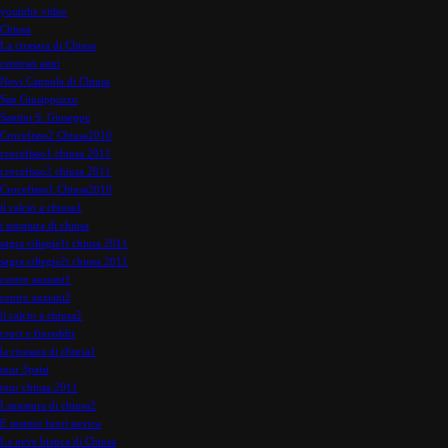
youtube video
Chiusa
La cirasara di Chiusa
centosei anni
Novi Cannola di Chiusa
San Giusippuzzu
Santini S. Giuseppe
Crocefisso2 Chiusa2010
crocefisso1 chiusa 2011
crocefisso2 chiusa 2011
Crocefisso1 Chiusa2010
il calcio a chiusa1
i sunatura di chiusa
sagra ciliegie1t chiusa 2011
sagra ciliegie2t chiusa 2011
centro anziani1
centro anziani2
il calcio a chiusa2
cruci e fiureddri
la cirasara di chiusa1
tour 3paisi
tour chiusa 2011
I sunatura di chiusa2
E mentre fuori nevica
La neve bianca di Chiusa