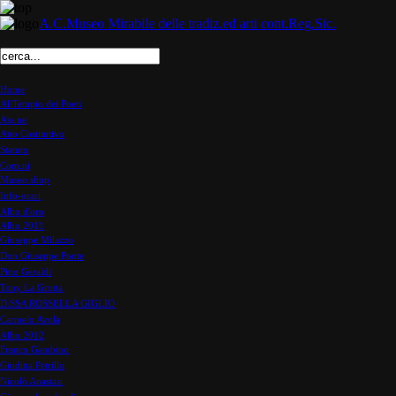
A.C.Museo Mirabile delle tradiz.ed arti cont.Reg.Sic.
Home
Al Tempio dei Poeti
Ass.ne
Atto Costitutivo
Statuto
Com.ni
Museo shop
Info-orari
Albo d'oro
Albo 2011
Giuseppe Milazzo
Don Giuseppe Ponte
Pino Geraldi
Tony La Grutta
D.SSA ROSSELLA GIGLIO
Carmelo Avola
Albo 2012
Franco Gambino
Giuditta Petrillo
Nicolò Anastasi