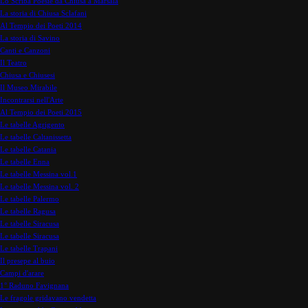
Lo Scriba Poesie da Chiusa a Marsala
La storia di Chiusa Sclafani
Al Tempio dei Poeti 2014
La storia di Savino
Canti e Canzoni
Il Teatro
Chiusa e Chiusesi
Il Museo Mirabile
Incontrarsi nell'Arte
Al Tempio dei Poeti 2015
Le tabelle Agrigento
Le tabelle Caltanissetta
Le tabelle Catania
Le tabelle Enna
Le tabelle Messina vol.1
Le tabelle Messina vol. 2
Le tabelle Palermo
Le tabelle Ragusa
Le tabelle Siracusa
Le tabelle Siracusa
Le tabelle Trapani
Il presepe al buio
Campi d'arare
1° Raduno Favignana
Le fragole gridavano vendetta