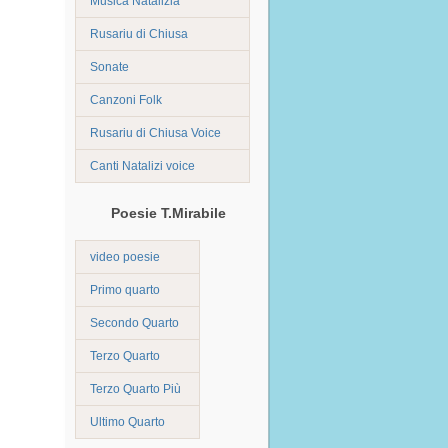
Musica Natalizia
Rusariu di Chiusa
Sonate
Canzoni Folk
Rusariu di Chiusa Voice
Canti Natalizi voice
Poesie T.Mirabile
video poesie
Primo quarto
Secondo Quarto
Terzo Quarto
Terzo Quarto Più
Ultimo Quarto