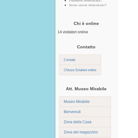
Password dimenticata?
Nome utente dimenticato?
Chi è online
14 visitatori online
Contatto
Contatti
Chiusa Sclafani online
Att. Museo Mirabile
Museo Mirabile
Benvenuti
Zona della Casa
Zona del magazzino