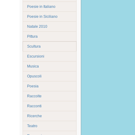
Poesie in Italiano
Poesie in Siciliano
Natale 2010
Pittura
Scultura
Escursioni
Musica
Opuscoli
Poesia
Raccolte
Racconti
Ricerche
Teatro