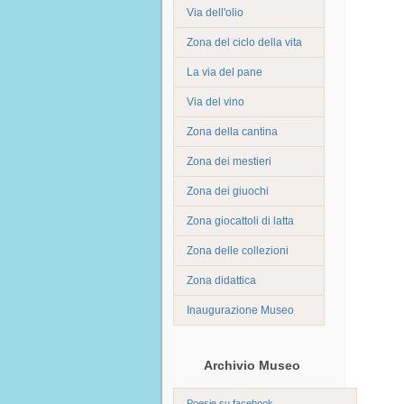
Via dell'olio
Zona del ciclo della vita
La via del pane
Via del vino
Zona della cantina
Zona dei mestieri
Zona dei giuochi
Zona giocattoli di latta
Zona delle collezioni
Zona didattica
Inaugurazione Museo
Archivio Museo
Poesie su facebook