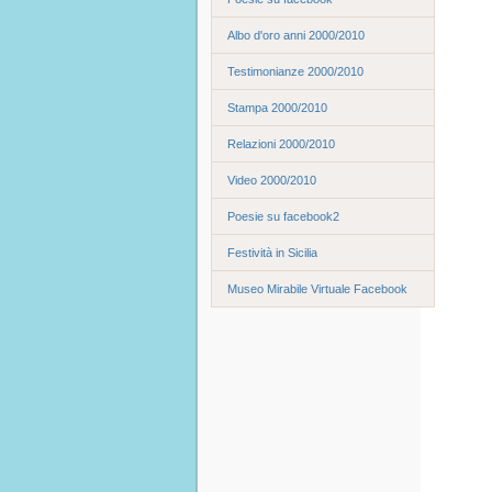
Albo d'oro anni 2000/2010
Testimonianze 2000/2010
Stampa 2000/2010
Relazioni 2000/2010
Video 2000/2010
Poesie su facebook2
Festività in Sicilia
Museo Mirabile Virtuale Facebook