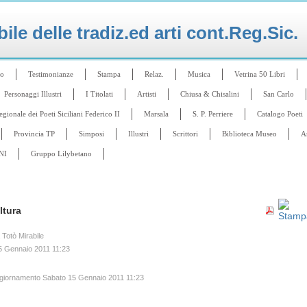
le delle tradiz.ed arti cont.Reg.Sic.
ro
Testimonianze
Stampa
Relaz.
Musica
Vetrina 50 Libri
Personaggi Illustri
I Titolati
Artisti
Chiusa & Chisalini
San Carlo
ionale dei Poeti Siciliani Federico II
Marsala
S. P. Perriere
Catalogo Poeti
Provincia TP
Simposi
Illustri
Scrittori
Biblioteca Museo
A
NI
Gruppo Lilybetano
ltura
a Totò Mirabile
5 Gennaio 2011 11:23
ggiornamento Sabato 15 Gennaio 2011 11:23