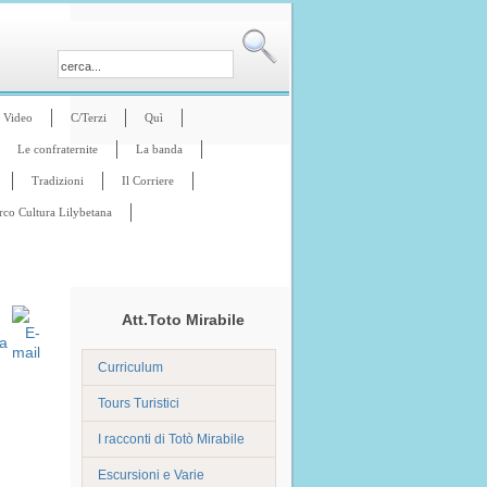
Video
C/Terzi
Quì
Le confraternite
La banda
Tradizioni
Il Corriere
rco Cultura Lilybetana
Att.Toto Mirabile
Curriculum
Tours Turistici
I racconti di Totò Mirabile
Escursioni e Varie