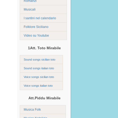
Romanzi
Musicali
I santini nel calendario
Folklore Siciliano
Video su Youtube
1Att. Toto Mirabile
Sound songs sicilian toto
Sound songs italian toto
Voice songs sicilian toto
Voice songs italian toto
Att.Piddu Mirabile
Musica Folk