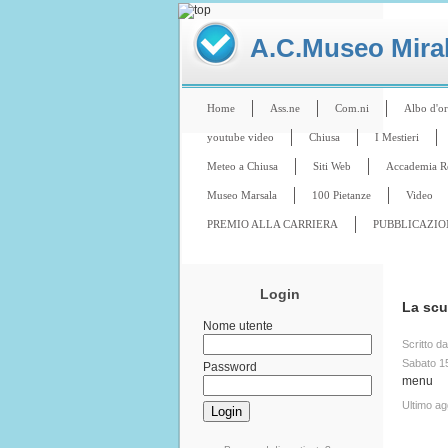
A.C.Museo Mirabi
Home
Ass.ne
Com.ni
Albo d'o
youtube video
Chiusa
I Mestieri
Meteo a Chiusa
Siti Web
Accademia Reg
Museo Marsala
100 Pietanze
Video
PREMIO ALLA CARRIERA
PUBBLICAZIO
Login
La scu
Nome utente
Scritto d
Sabato 1
Password
menu
Ultimo a