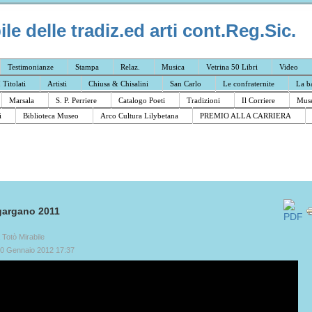
e delle tradiz.ed arti cont.Reg.Sic.
Testimonianze
Stampa
Relaz.
Musica
Vetrina 50 Libri
Video
I Titolati
Artisti
Chiusa & Chisalini
San Carlo
Le confraternite
La b
Marsala
S. P. Perriere
Catalogo Poeti
Tradizioni
Il Corriere
Muse
i
Biblioteca Museo
Arco Cultura Lilybetana
PREMIO ALLA CARRIERA
gargano 2011
a Totò Mirabile
20 Gennaio 2012 17:37