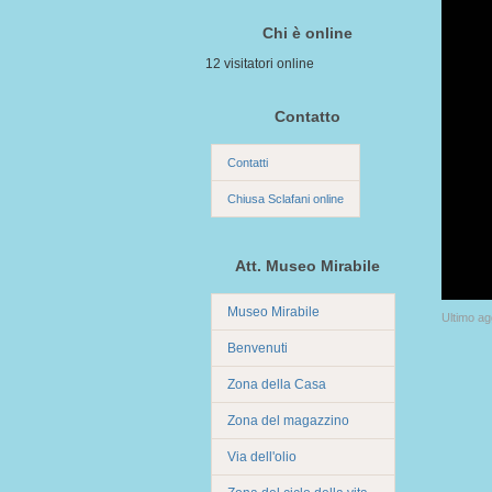
Chi è online
12 visitatori online
Contatto
Contatti
Chiusa Sclafani online
Att. Museo Mirabile
Museo Mirabile
Ultimo a
Benvenuti
Zona della Casa
Zona del magazzino
Via dell'olio