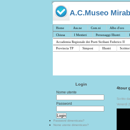
A.C.Museo Mirabil
Home
Ass.ne
Com.ni
Albo d'oro
Chiusa
I Mestieri
Personaggi Illustri
Accademia Regionale dei Poeti Siciliani Federico II
Provincia TP
Simposi
Illustri
Scrittor
Login
4tour 
Nome utente
Scritto d
Password
Venerdì 
Password dimenticata?
Nome utente dimenticato?