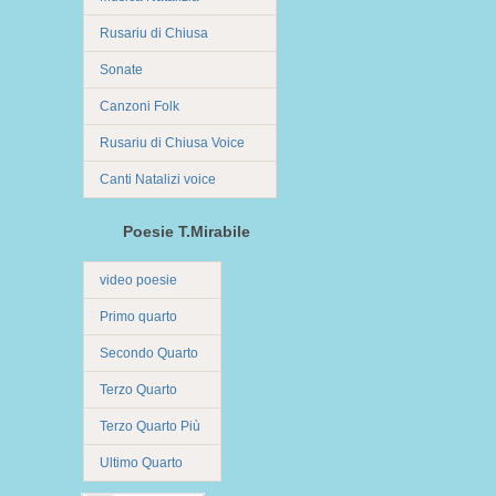
Rusariu di Chiusa
Sonate
Canzoni Folk
Rusariu di Chiusa Voice
Canti Natalizi voice
Poesie T.Mirabile
video poesie
Primo quarto
Secondo Quarto
Terzo Quarto
Terzo Quarto Più
Ultimo Quarto