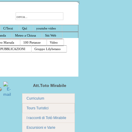
C/Terzi
Quì
youtube video
anda
Meteo a Chiusa
Siti Web
o Marsala
100 Pietanze
Video
PUBBLICAZIONI
Gruppo Lilybetano
Att.Toto Mirabile
Curriculum
Tours Turistici
I racconti di Totò Mirabile
Escursioni e Varie