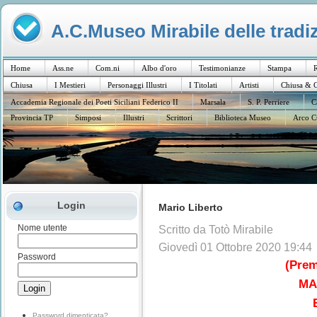
A.C.Museo Mirabile delle tradiz
Home
Ass.ne
Com.ni
Albo d'oro
Testimonianze
Stampa
R
Chiusa
I Mestieri
Personaggi Illustri
I Titolati
Artisti
Chiusa & C
Accademia Regionale dei Poeti Siciliani Federico II
Marsala
S. P. Perriere
C
Provincia TP
Simposi
Illustri
Scrittori
Biblioteca Museo
Arco C
Login
Mario Liberto
Nome utente
Scritto da Totò Mirabile
Giovedì 01 Ottobre 2020 19:44
Password
(Prem
MA
Password dimenticata?