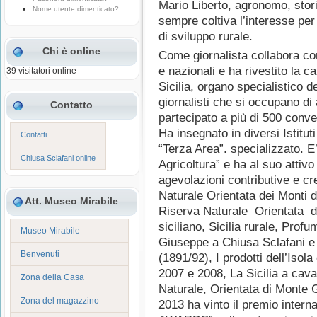
Mario Liberto, agronomo, stori
Nome utente dimenticato?
sempre coltiva l’interesse per
di sviluppo rurale.
Chi è online
Come giornalista collabora con
e nazionali e ha rivestito la 
39 visitatori online
Sicilia, organo specialistico 
giornalisti che si occupano di
Contatto
partecipato a più di 500 conveg
Ha insegnato in diversi Istitut
Contatti
“Terza Area”. specializzato. E’
Chiusa Sclafani online
Agricoltura” e ha al suo attiv
agevolazioni contributive e cr
Naturale Orientata dei Monti d
Att. Museo Mirabile
Riserva Naturale Orientata di
siciliano, Sicilia rurale, Profum
Museo Mirabile
Giuseppe a Chiusa Sclafani e 
Benvenuti
(1891/92), I prodotti dell’Isola
2007 e 2008, La Sicilia a cava
Zona della Casa
Naturale, Orientata di Monte 
Zona del magazzino
2013 ha vinto il premio inter