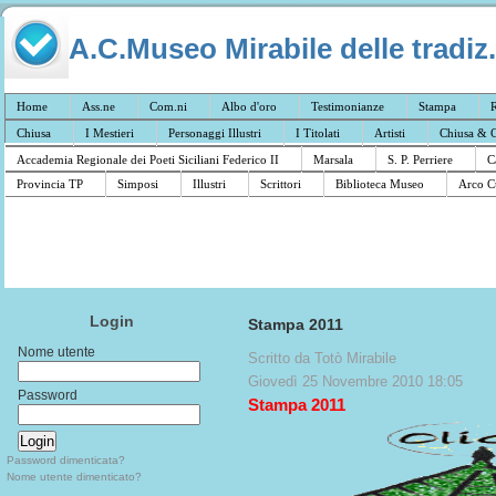
A.C.Museo Mirabile delle tradiz.
Home
Ass.ne
Com.ni
Albo d'oro
Testimonianze
Stampa
R
Chiusa
I Mestieri
Personaggi Illustri
I Titolati
Artisti
Chiusa & C
Accademia Regionale dei Poeti Siciliani Federico II
Marsala
S. P. Perriere
C
Provincia TP
Simposi
Illustri
Scrittori
Biblioteca Museo
Arco C
Login
Stampa 2011
Nome utente
Scritto da Totò Mirabile
Giovedì 25 Novembre 2010 18:05
Password
Stampa 2011
Password dimenticata?
Nome utente dimenticato?