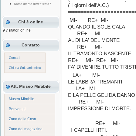
Nome utente dimenticato?
( I giorni dell'A.C.)
======================
MI- RE+ MI-
Chi è online
QUANDO IL SOLE CALA
9 visitatori online
RE+ MI-
AL DI LA' DEL MONTE
Contatto
RE+ MI-
IL TRAMONTO NASCENTE
Contatti
RE+ MI- RE+ MI-
FA' DIVENIRE TUTTO TRIST
Chiusa Sclafani online
LA+ MI-
LE LABBRA TREMANTI
Att. Museo Mirabile
LA+ MI-
E LA PELLE GELIDA DANNO
Museo Mirabile
RE+ MI-
IMPRESSIONE DI MORTE.
Benvenuti
Zona della Casa
RE+ MI-
Zona del magazzino
I CAPELLI IRTI,