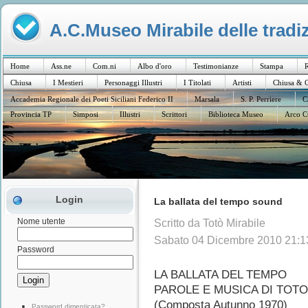
A.C.Museo Mirabile delle tradiz
Home
Ass.ne
Com.ni
Albo d'oro
Testimonianze
Stampa
R
Chiusa
I Mestieri
Personaggi Illustri
I Titolati
Artisti
Chiusa & C
Accademia Regionale dei Poeti Siciliani Federico II
Marsala
S. P. Perriere
C
Provincia TP
Simposi
Illustri
Scrittori
Biblioteca Museo
Arco C
Login
La ballata del tempo sound
Nome utente
Scritto da Totò Mirabile
Sabato 04 Dicembre 2010 21:1
Password
LA BALLATA DEL TEMPO
PAROLE E MUSICA DI TOTO
(Composta Autunno 1970)
Password dimenticata?