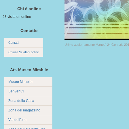
Chi è online
23 visitatori online
Contatto
Contatti
Ultimo aggiornamento Martedì 24 Gennaio 20
Chiusa Sclafani online
Att. Museo Mirabile
Museo Mirabile
Benvenuti
Zona della Casa
Zona del magazzino
Via dell'olio