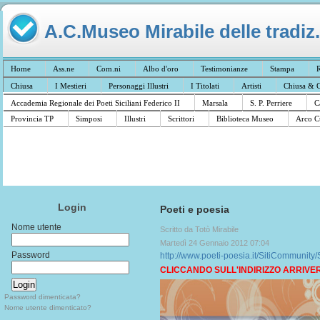
A.C.Museo Mirabile delle tradiz.
Home
Ass.ne
Com.ni
Albo d'oro
Testimonianze
Stampa
R
Chiusa
I Mestieri
Personaggi Illustri
I Titolati
Artisti
Chiusa & C
Accademia Regionale dei Poeti Siciliani Federico II
Marsala
S. P. Perriere
C
Provincia TP
Simposi
Illustri
Scrittori
Biblioteca Museo
Arco C
Login
Poeti e poesia
Nome utente
Scritto da Totò Mirabile
Martedì 24 Gennaio 2012 07:04
Password
http://www.poeti-poesia.it/SitiCommunity
CLICCANDO SULL'INDIRIZZO ARRIVERE
Password dimenticata?
Nome utente dimenticato?