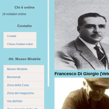
Chi è online
18 visitatori online
Contatto
Contatti
Chiusa Sclafani online
Att. Museo Mirabile
Museo Mirabile
Francesco Di Giorgio (Vete
Benvenuti
Zona della Casa
Zona del magazzino
Via dell'olio