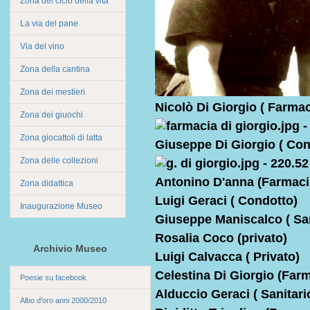
Zona del ciclo della vita
La via del pane
Via del vino
Zona della cantina
Zona dei mestieri
Nicolò Di Giorgio ( Farmac
Zona dei giuochi
Zona giocattoli di latta
Giuseppe Di Giorgio ( Con
Zona delle collezioni
Antonino D'anna (Farmaci
Zona didattica
Luigi Geraci ( Condotto)
Inaugurazione Museo
Giuseppe Maniscalco ( San
Rosalia Coco (privato)
Archivio Museo
Luigi Calvacca ( Privato)
Celestina Di Giorgio (Farm
Poesie su facebook
Alduccio Geraci ( Sanitari
Albo d'oro anni 2000/2010