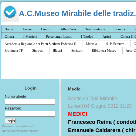
A.C.Museo Mirabile delle tradiz.
Home
Ass.ne
Com.ni
Albo d'oro
Testimonianze
Stampa
R
Chiusa
I Mestieri
Personaggi Illustri
I Titolati
Artisti
Chiusa & C
Accademia Regionale dei Poeti Siciliani Federico II
Marsala
S. P. Perriere
C
Provincia TP
Simposi
Illustri
Scrittori
Biblioteca Museo
Arco C
Login
Medici
Nome utente
Scritto da Totò Mirabile
Lunedì 04 Giugno 2012 11:23
Password
MEDICI
Francesco Reina ( condott
Password dimenticata?
Emanuele Caldarera ( chir
Nome utente dimenticato?