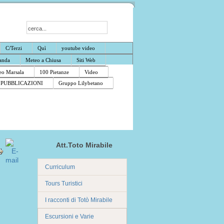
C/Terzi
Quì
youtube video
anda
Meteo a Chiusa
Siti Web
o Marsala
100 Pietanze
Video
PUBBLICAZIONI
Gruppo Lilybetano
Att.Toto Mirabile
Curriculum
Tours Turistici
I racconti di Totò Mirabile
Escursioni e Varie