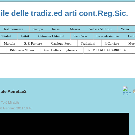
e delle tradiz.ed arti cont.Reg.Sic.
Testimonianze
Stampa
Relaz.
Musica
Vetrina 50 Libri
Video
I Titolati
Artisti
Chiusa & Chisalini
San Carlo
Le confraternite
La b
Marsala
S. P. Perriere
Catalogo Poeti
Tradizioni
Il Corriere
Muse
i
Biblioteca Museo
Arco Cultura Lilybetana
PREMIO ALLA CARRIERA
ale Acirelae2
a Totò Mirabile
20 Gennaio 2011 10:46