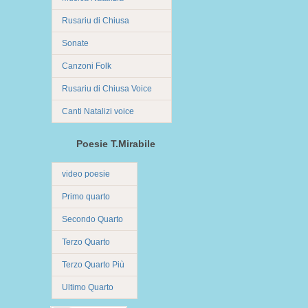
Rusariu di Chiusa
Sonate
Canzoni Folk
Rusariu di Chiusa Voice
Canti Natalizi voice
Poesie T.Mirabile
video poesie
Primo quarto
Secondo Quarto
Terzo Quarto
Terzo Quarto Più
Ultimo Quarto