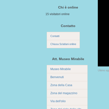
Chi è online
15 visitatori online
Contatto
Contatti
Chiusa Sclafani online
Att. Museo Mirabile
Museo Mirabile
Ultimo a
Benvenuti
Zona della Casa
Zona del magazzino
Via dell'olio