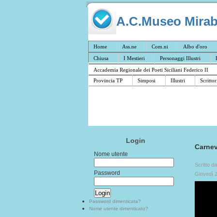
A.C.Museo Mirabil
Home
Ass.ne
Com.ni
Albo d'oro
Chiusa
I Mestieri
Personaggi Illustri
Accademia Regionale dei Poeti Siciliani Federico II
Provincia TP
Simposi
Illustri
Scrittor
Login
Carnev
Nome utente
Scritto d
Password
Giovedì 
Password dimenticata?
Nome utente dimenticato?