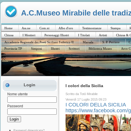
A.C.Museo Mirabile delle tradiz
Home
Ass.ne
Com.ni
Albo d'oro
Testimonianze
Stampa
R
Chiusa
I Mestieri
Personaggi Illustri
I Titolati
Artisti
Chiusa & C
Accademia Regionale dei Poeti Siciliani Federico II
Marsala
S. P. Perriere
C
Provincia TP
Simposi
Illustri
Scrittori
Biblioteca Museo
Arco C
Login
I colori della Sicilia
Scritto da Totò Mirabile
Nome utente
Venerdì 17 Luglio 2015 09:23
I COLORI DELLA SICILIA
Password
https://www.facebook.com/
Password dimenticata?